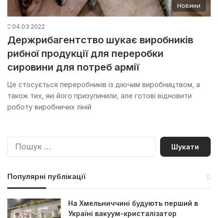
Новини
04.03.2022
Держрибагентство шукає виробників
рибної продукції для переробки
сировини для потреб армії
Це стосується переробників із діючим виробництвом, а
також тих, які його призупинили, але готові відновити
роботу виробничих ліній
П
о
ш
у
Популярні публікації
к
:
На Хмельниччині будують перший в
Україні вакуум-кристалізатор