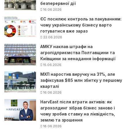
безперервної дії
16.06.2026
ЄС посилює контроль за пакуванням:
чому українському бізнесу варто
готуватися вже зараз
22.06.2026
АМКУ наклав штрафи на
агропідприємства Полтавщини та
Київщини за ненадання інформації
15.06.2026
МХП наростив виручку на 31%, але
зафіксував $85 млн збитку у першому
кварталі
16.06.2026
HarvEast після втрати активів: як
агрохолдинг зібрав бізнес заново і
чому зробив ставку на ліквідність,
землю та зрошення
18.06.2026