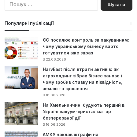
П
о
ш
у
Популярні публікації
к
:
ЄС посилює контроль за пакуванням:
чому українському бізнесу варто
готуватися вже зараз
22.06.2026
HarvEast після втрати активів: як
агрохолдинг зібрав бізнес заново і
чому зробив ставку на ліквідність,
землю та зрошення
18.06.2026
На Хмельниччині будують перший в
Україні вакуум-кристалізатор
безперервної дії
16.06.2026
АМКУ наклав штрафи на