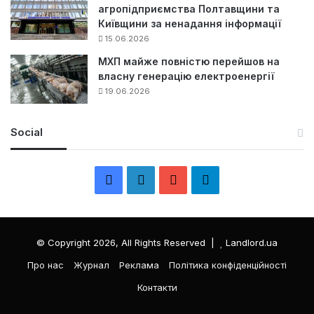
агропідприємства Полтавщини та
Київщини за ненадання інформації
15.06.2026
МХП майже повністю перейшов на
власну генерацію електроенергії
19.06.2026
Social
F
L
Y
Т
a
i
o
е
c
n
u
л
© Copyright 2026, All Rights Reserved |
Landlord.ua
e
k
T
е
Про нас
Журнал
Реклама
Політика конфіденційності
Контакти
b
e
u
г