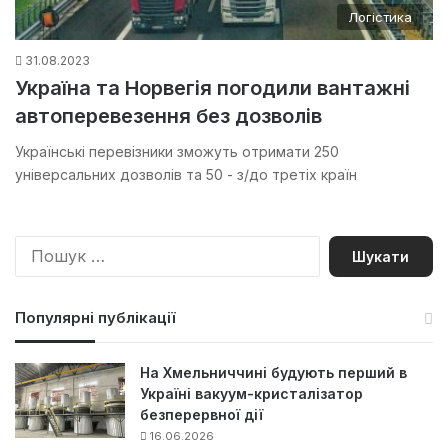
Логістика
31.08.2023
Україна та Норвегія погодили вантажні
автоперевезення без дозволів
Українські перевізники зможуть отримати 250
універсальних дозволів та 50 - з/до третіх країн
П
о
ш
у
Популярні публікації
к
:
На Хмельниччині будують перший в
Україні вакуум-кристалізатор
безперервної дії
16.06.2026