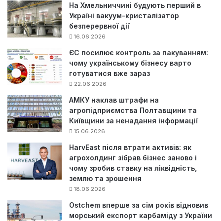
На Хмельниччині будують перший в
Україні вакуум-кристалізатор
безперервної дії
16.06.2026
ЄС посилює контроль за пакуванням:
чому українському бізнесу варто
готуватися вже зараз
22.06.2026
АМКУ наклав штрафи на
агропідприємства Полтавщини та
Київщини за ненадання інформації
15.06.2026
HarvEast після втрати активів: як
агрохолдинг зібрав бізнес заново і
чому зробив ставку на ліквідність,
землю та зрошення
18.06.2026
Ostchem вперше за сім років відновив
морський експорт карбаміду з України