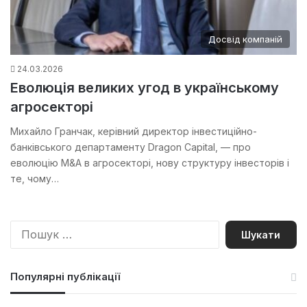
Досвід компаній
24.03.2026
Еволюція великих угод в українському
агросекторі
Михайло Гранчак, керівний директор інвестиційно-
банківського департаменту Dragon Capital, — про
еволюцію M&A в агросекторі, нову структуру інвесторів і
те, чому…
П
о
ш
у
Популярні публікації
к
: