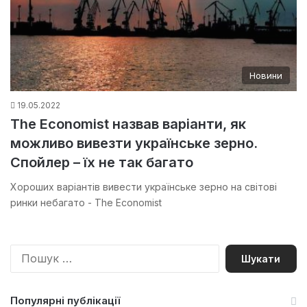
Новини
19.05.2022
The Economist назвав варіанти, як
можливо вивезти українське зерно.
Спойлер – їх не так багато
Хороших варіантів вивести українське зерно на світові
ринки небагато - The Economist
П
о
ш
у
Популярні публікації