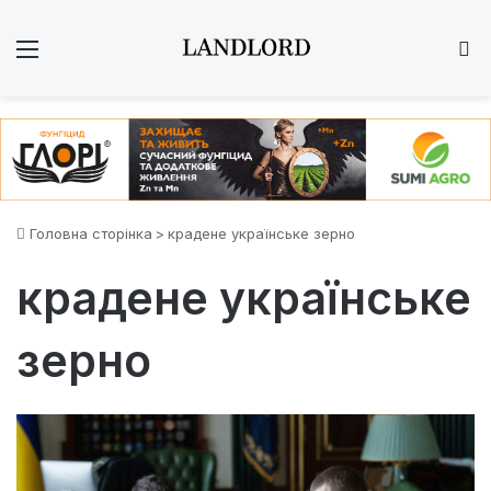
Меню
Ш
Головна сторінка
>
крадене українське зерно
крадене українське
зерно