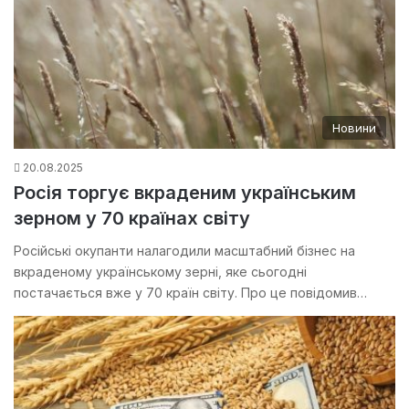
Новини
20.08.2025
Росія торгує вкраденим українським
зерном у 70 країнах світу
Російські окупанти налагодили масштабний бізнес на
вкраденому українському зерні, яке сьогодні
постачається вже у 70 країн світу. Про це повідомив…