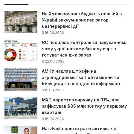
к
:
На Хмельниччині будують перший в
Україні вакуум-кристалізатор
безперервної дії
16.06.2026
ЄС посилює контроль за пакуванням:
чому українському бізнесу варто
готуватися вже зараз
22.06.2026
АМКУ наклав штрафи на
агропідприємства Полтавщини та
Київщини за ненадання інформації
15.06.2026
МХП наростив виручку на 31%, але
зафіксував $85 млн збитку у першому
кварталі
16.06.2026
HarvEast після втрати активів: як