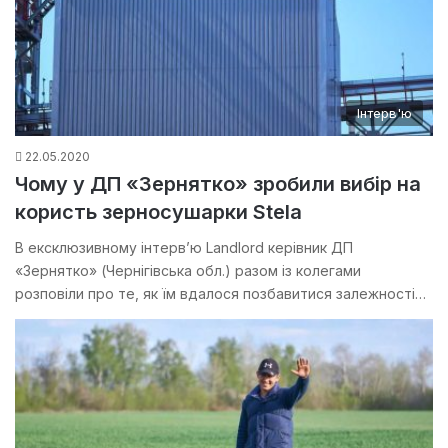
Інтерв'ю
22.05.2020
Чому у ДП «Зернятко» зробили вибір на
користь зерносушарки Stela
В ексклюзивному інтерв’ю Landlord керівник ДП
«Зернятко» (Чернігівська обл.) разом із колегами
розповіли про те, як їм вдалося позбавитися залежності…