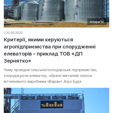
Інтерв'ю
22.05.2020
Критерії, якими керуються
агропідприємства при спорудженні
елеваторів – приклад ТОВ «ДП
Зернятко»
Чому провідне сільськогосподарське підприємство,
споруджуючи елеватор, обрало металеві силоси
вітчизняного виробника «Варіант Агро Буд»