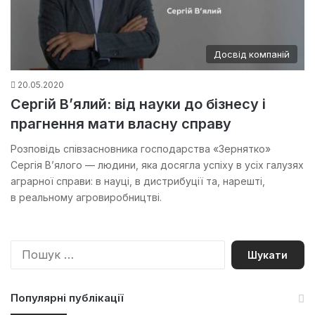
Досвід компаній
20.05.2020
Сергій В’ялий: від науки до бізнесу і
прагнення мати власну справу
Розповідь співзасновника господарства «Зернятко»
Сергія В’ялого — людини, яка досягла успіху в усіх галузях
аграрної справи: в науці, в дистрибуції та, нарешті,
в реальному агровиробництві.
П
о
ш
у
Популярні публікації
к