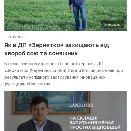
Інтерв'ю
21.05.2020
Як в ДП «Зернятко» захищають від
хвороб сою та соняшник
В ексклюзивному інтерв’ю Landlord керівник ДП
«Зернятко» (Чернігівська обл) Сергій В’ялий розповів про
результати успішного застосування інноваційних
фунгіцидів «Сингента»