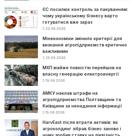
:
ЄС посилює контроль за пакуванням:
чому українському бізнесу варто
готуватися вже зараз
22.06.2026
Мінекономіки змінило критерії для
визнання агропідприємств критично
важливими
25.06.2026
МХП майже повністю перейшов на
власну генерацію електроенергії
19.06.2026
АМКУ наклав штрафи на
агропідприємства Полтавщини та
Київщини за ненадання інформації
15.06.2026
HarvEast після втрати активів: як
агрохолдинг зібрав бізнес заново і
чому зробив ставку на ліквідність,