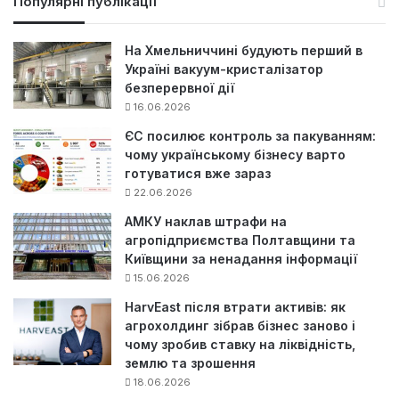
Популярні публікації
к
:
На Хмельниччині будують перший в
Україні вакуум-кристалізатор
безперервної дії
16.06.2026
ЄС посилює контроль за пакуванням:
чому українському бізнесу варто
готуватися вже зараз
22.06.2026
АМКУ наклав штрафи на
агропідприємства Полтавщини та
Київщини за ненадання інформації
15.06.2026
HarvEast після втрати активів: як
агрохолдинг зібрав бізнес заново і
чому зробив ставку на ліквідність,
землю та зрошення
18.06.2026