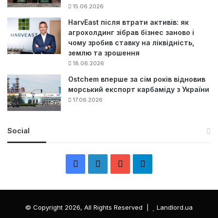
15.06.2026
HarvEast після втрати активів: як
агрохолдинг зібрав бізнес заново і
чому зробив ставку на ліквідність,
землю та зрошення
18.06.2026
Ostchem вперше за сім років відновив
морський експорт карбаміду з України
17.06.2026
Social
F
L
Y
Т
a
i
o
е
c
n
u
л
© Copyright 2026, All Rights Reserved |
Landlord.ua