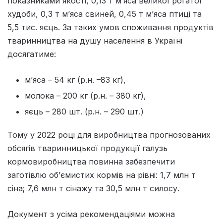
показниками якості, 0,13 т м’яса великої рогатої
худоби, 0,3 т м’яса свиней, 0,45 т м’яса птиці та
5,5 тис. яєць. За таких умов споживання продуктів
тваринництва на душу населення в Україні
досягатиме:
м’яса – 54 кг (р.н. –83 кг),
молока – 200 кг (р.н. – 380 кг),
яєць – 280 шт. (р.н. – 290 шт.)
Тому у 2022 році для виробництва прогнозованих
обсягів тваринницької продукції галузь
кормовиробництва повинна забезпечити
заготівлю об’ємистих кормів на рівні: 1,7 млн т
сіна; 7,6 млн т сінажу та 30,5 млн т силосу.
Документ з усіма рекомендаціями можна