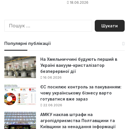
18.06.2026
П
о
ш
у
Популярні публікації
к
:
На Хмельниччині будують перший в
Україні вакуум-кристалізатор
безперервної дії
16.06.2026
ЄС посилює контроль за пакуванням:
чому українському бізнесу варто
готуватися вже зараз
22.06.2026
АМКУ наклав штрафи на
агропідприємства Полтавщини та
Київщини за ненадання інформації