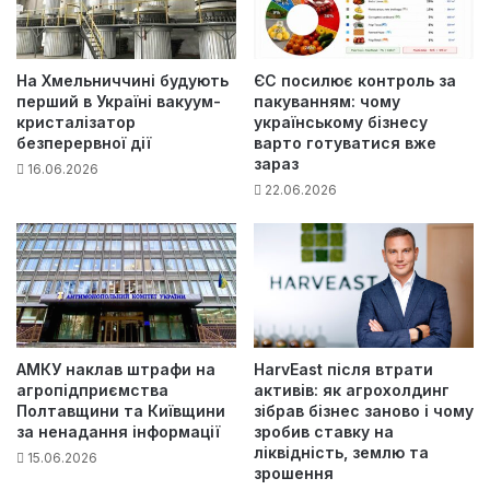
На Хмельниччині будують
ЄС посилює контроль за
перший в Україні вакуум-
пакуванням: чому
кристалізатор
українському бізнесу
безперервної дії
варто готуватися вже
зараз
16.06.2026
22.06.2026
АМКУ наклав штрафи на
HarvEast після втрати
агропідприємства
активів: як агрохолдинг
Полтавщини та Київщини
зібрав бізнес заново і чому
за ненадання інформації
зробив ставку на
ліквідність, землю та
15.06.2026
зрошення