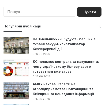
П
о
ш
у
Популярні публікації
к
:
На Хмельниччині будують перший в
Україні вакуум-кристалізатор
безперервної дії
16.06.2026
ЄС посилює контроль за пакуванням:
чому українському бізнесу варто
готуватися вже зараз
22.06.2026
АМКУ наклав штрафи на
агропідприємства Полтавщини та
Київщини за ненадання інформації
15.06.2026