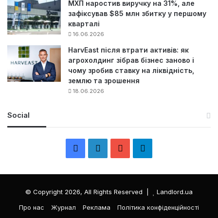
МХП наростив виручку на 31%, але
зафіксував $85 млн збитку у першому
кварталі
16.06.2026
HarvEast після втрати активів: як
агрохолдинг зібрав бізнес заново і
чому зробив ставку на ліквідність,
землю та зрошення
18.06.2026
Social
F
L
Y
Т
a
i
o
е
c
n
u
л
© Copyright 2026, All Rights Reserved |
Landlord.ua
e
k
T
е
Про нас
Журнал
Реклама
Політика конфіденційності