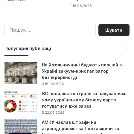
16.06.2026
П
о
ш
у
Популярні публікації
к
:
На Хмельниччині будують перший в
Україні вакуум-кристалізатор
безперервної дії
16.06.2026
ЄС посилює контроль за пакуванням:
чому українському бізнесу варто
готуватися вже зараз
22.06.2026
АМКУ наклав штрафи на
агропідприємства Полтавщини та