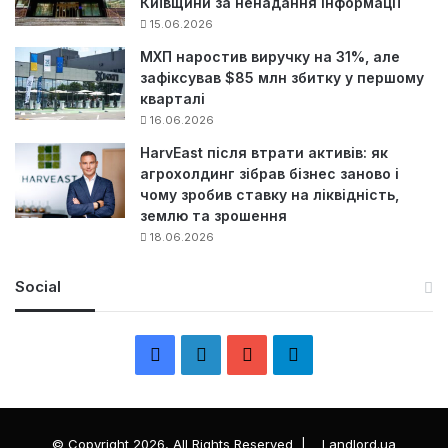
Київщини за ненадання інформації
15.06.2026
МХП наростив виручку на 31%, але
зафіксував $85 млн збитку у першому
кварталі
16.06.2026
HarvEast після втрати активів: як
агрохолдинг зібрав бізнес заново і
чому зробив ставку на ліквідність,
землю та зрошення
18.06.2026
Social
F
L
Y
Т
a
i
o
е
c
n
u
л
© Copyright 2026, All Rights Reserved |
Landlord.ua