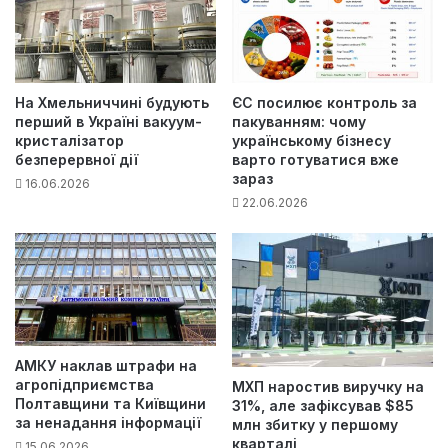
На Хмельниччині будують
ЄС посилює контроль за
перший в Україні вакуум-
пакуванням: чому
кристалізатор
українському бізнесу
безперервної дії
варто готуватися вже
зараз
16.06.2026
22.06.2026
АМКУ наклав штрафи на
агропідприємства
МХП наростив виручку на
Полтавщини та Київщини
31%, але зафіксував $85
за ненадання інформації
млн збитку у першому
кварталі
15.06.2026