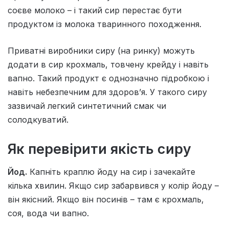
соєве молоко – і такий сир перестає бути
продуктом із молока тваринного походження.
Приватні виробники сиру (на ринку) можуть
додати в сир крохмаль, товчену крейду і навіть
вапно. Такий продукт є однозначно підробкою і
навіть небезпечним для здоров’я. У такого сиру
зазвичай легкий синтетичний смак чи
солодкуватий.
Як перевірити якість сиру
Йод.
Капніть краплю йоду на сир і зачекайте
кілька хвилин. Якщо сир забарвився у колір йоду –
він якісний. Якщо він посинів – там є крохмаль,
соя, вода чи вапно.