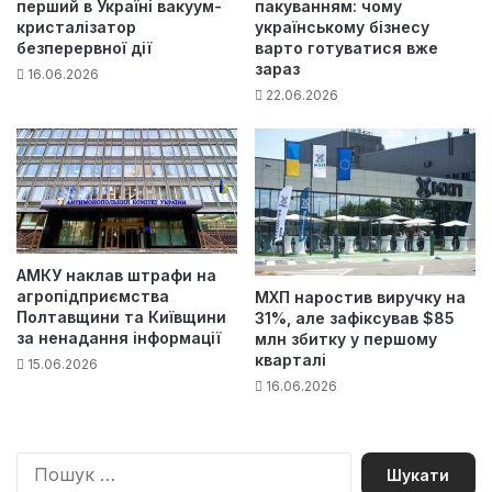
перший в Україні вакуум-
пакуванням: чому
кристалізатор
українському бізнесу
безперервної дії
варто готуватися вже
зараз
16.06.2026
22.06.2026
АМКУ наклав штрафи на
агропідприємства
МХП наростив виручку на
Полтавщини та Київщини
31%, але зафіксував $85
за ненадання інформації
млн збитку у першому
кварталі
15.06.2026
16.06.2026
П
о