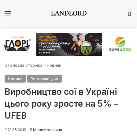
Меню
Ш
Головна сторінка
>
Новини
Новини
Рослинництво
Виробництво сої в Україні
цього року зросте на 5% –
UFEB
21.05.2019
Менше хвилини