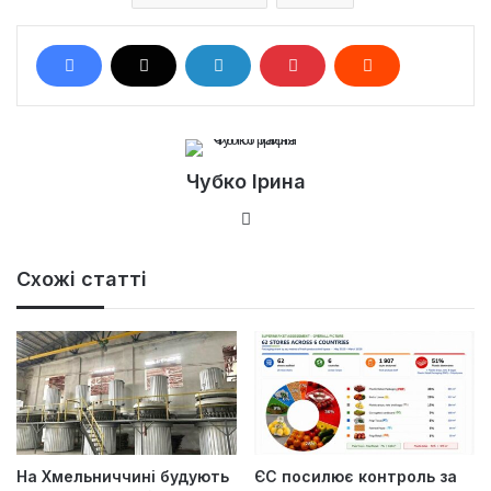
Чубко Ірина
Ве
б-
са
Схожі статті
йт
На Хмельниччині будують
ЄС посилює контроль за