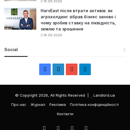
16.06.2026
HarvEast після втрати активів: як
агрохолдинг зібрав бізнес заново і
чому зробив ставку на ліквідність,
землю та зрошення
18.06.2026
Social
F
L
Y
Т
a
i
o
е
c
n
u
л
© Copyright 2026, All Rights Reserved |
Landlord.ua
e
k
T
е
Про нас
Журнал
Реклама
Політика конфіденційності
Контакти
b
e
u
г
o
d
b
р
Facebook
LinkedIn
YouTube
Телеграма