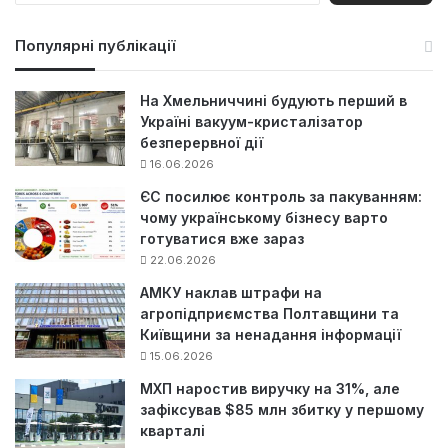
ш
у
Популярні публікації
к
:
На Хмельниччині будують перший в
Україні вакуум-кристалізатор
безперервної дії
16.06.2026
ЄС посилює контроль за пакуванням:
чому українському бізнесу варто
готуватися вже зараз
22.06.2026
АМКУ наклав штрафи на
агропідприємства Полтавщини та
Київщини за ненадання інформації
15.06.2026
МХП наростив виручку на 31%, але
зафіксував $85 млн збитку у першому
кварталі