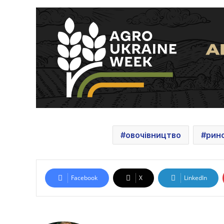
овочівництво
рин
Facebook
X
LinkedIn