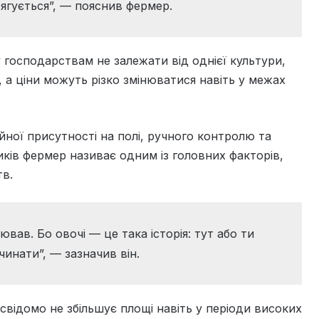
тягується”, — пояснив фермер.
 господарствам не залежати від однієї культури,
 а ціни можуть різко змінюватися навіть у межах
ної присутності на полі, ручного контролю та
ників фермер називає одним із головних факторів,
тв.
ав. Бо овочі — це така історія: тут або ти
чинати”, — зазначив він.
свідомо не збільшує площі навіть у періоди високих