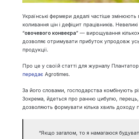
Українські фермери дедалі частіше змінюють п
коливання цін і дефіцит працівників. Невелик
“
овочевого конвеєра
” — вирощування кількох
дозволяє отримувати прибуток упродовж усьо
продукції.
Про це у своїй статті для журналу
Плантатор
передає
Аgrotimes.
За його словами, господарства комбінують різ
Зокрема, йдеться про ранню цибулю, перець, га
дозволяють формувати кілька хвиль доходу п
“Якщо загалом, то я намагаюся будуват