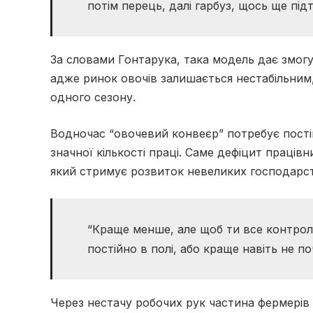
потім перець, далі гарбуз, щось ще під
За словами Гонтарука, така модель дає змогу
адже ринок овочів залишається нестабільним,
одного сезону.
Водночас “овочевий конвеєр” потребує постій
значної кількості праці. Саме дефіцит праців
який стримує розвиток невеликих господарс
“Краще менше, але щоб ти все контролюв
постійно в полі, або краще навіть не по
Через нестачу робочих рук частина фермерів 