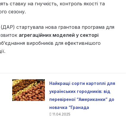
лять ставку на гнучкість, контроль якості та
го сезону.
 (ДАР) стартувала нова грантова програма для
розвиток
агрегаційних моделей у секторі
об’єднання виробників для ефективнішого
ії.
Найкращі сорти картоплі для
українських городників: від
перевіреної “Американки” до
новачка “Гранада
11.04.2025