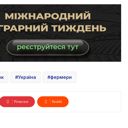
ок
Україна
фермери
Pinterest
Reddit