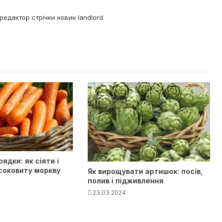
редактор стрічки новин landlord
ядки: як сіяти і
соковиту моркву
Як вирощувати артишок: посів,
полив і підживлення
23.03.2024