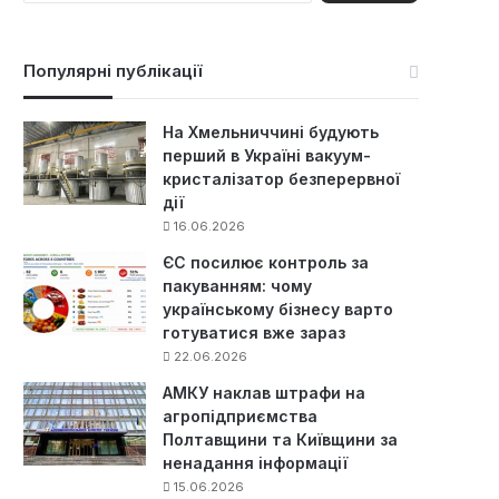
ш
у
к
Популярні публікації
:
На Хмельниччині будують
перший в Україні вакуум-
кристалізатор безперервної
дії
16.06.2026
ЄС посилює контроль за
пакуванням: чому
українському бізнесу варто
готуватися вже зараз
22.06.2026
АМКУ наклав штрафи на
агропідприємства
Полтавщини та Київщини за
ненадання інформації
15.06.2026