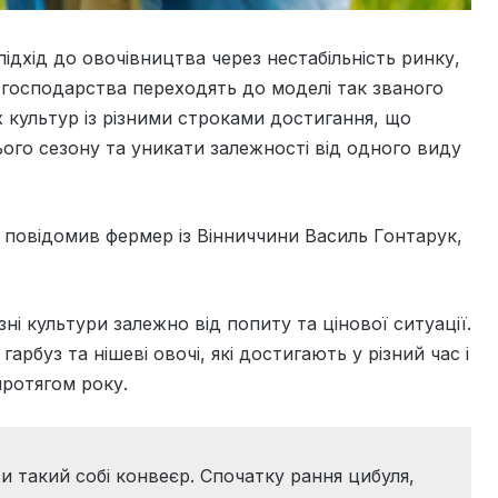
ідхід до овочівництва через нестабільність ринку,
і господарства переходять до моделі так званого
 культур із різними строками достигання, що
го сезону та уникати залежності від одного виду
повідомив фермер із Вінниччини Василь Гонтарук,
ні культури залежно від попиту та цінової ситуації.
рбуз та нішеві овочі, які достигають у різний час і
ротягом року.
и такий собі конвеєр. Спочатку рання цибуля,