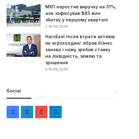
МХП наростив виручку на 31%,
але зафіксував $85 млн
збитку у першому кварталі
16.06.2026
HarvEast після втрати активів:
як агрохолдинг зібрав бізнес
заново і чому зробив ставку
на ліквідність, землю та
зрошення
18.06.2026
Social
F
L
Y
Т
a
i
o
е
c
n
u
л