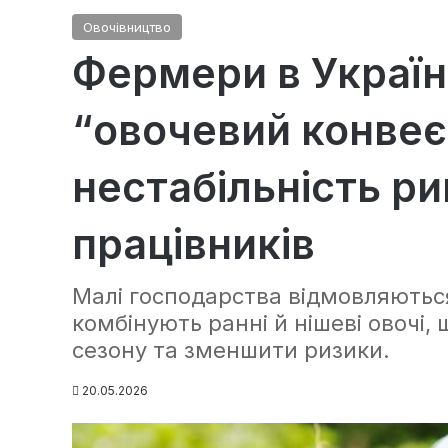
Овочівництво
Фермери в Україн
“овочевий конвеє
нестабільність ри
працівників
Малі господарства відмовляються
комбінують ранні й нішеві овочі,
сезону та зменшити ризики.
20.05.2026