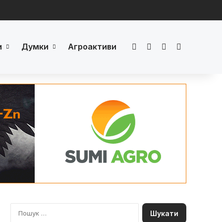
и
Думки
Агроактиви
Facebook
LinkedIn
YouTube
Телеграм
П
о