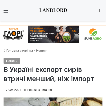
Меню
Ш
Головна сторінка
>
Новини
Новини
В Україні експорт сирів
втричі менший, ніж імпорт
22.05.2024
1 хвилина читання