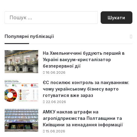
П
о
ш
у
Популярні публікації
к
:
На Хмельниччині будують перший в
Україні вакуум-кристалізатор
безперервної дії
16.06.2026
ЄС посилює контроль за пакуванням:
чому українському бізнесу варто
готуватися вже зараз
22.06.2026
АМКУ наклав штрафи на
агропідприємства Полтавщини та
Київщини за ненадання інформації
15.06.2026