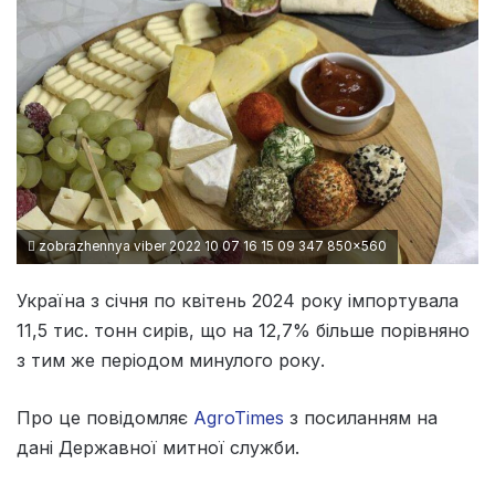
zobrazhennya viber 2022 10 07 16 15 09 347 850x560
Україна з січня по квітень 2024 року імпортувала
11,5 тис. тонн сирів, що на 12,7% більше порівняно
з тим же періодом минулого року.
Про це повідомляє
AgroTimes
з посиланням на
дані Державної митної служби.