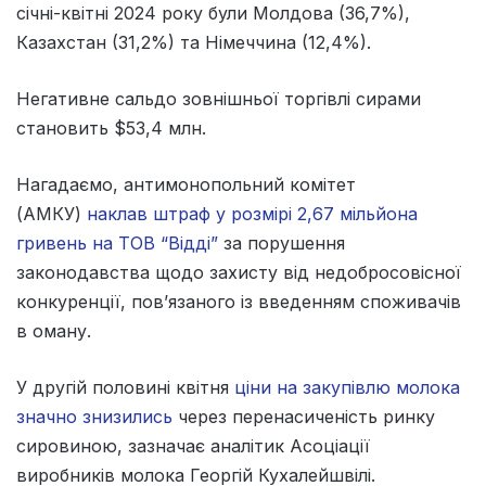
січні-квітні 2024 року були Молдова (36,7%),
Казахстан (31,2%) та Німеччина (12,4%).
Негативне сальдо зовнішньої торгівлі сирами
становить $53,4 млн.
Нагадаємо, антимонопольний комітет
(АМКУ)
наклав штраф у розмірі 2,67 мільйона
гривень на ТОВ “Відді”
за порушення
законодавства щодо захисту від недобросовісної
конкуренції, пов’язаного із введенням споживачів
в оману.
У другій половині квітня
ціни на закупівлю молока
значно знизились
через перенасиченість ринку
сировиною, зазначає аналітик Асоціації
виробників молока Георгій Кухалейшвілі.