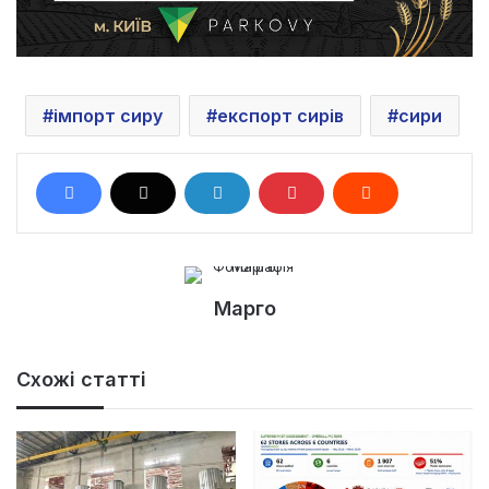
імпорт сиру
експорт сирів
сири
Марго
Схожі статті