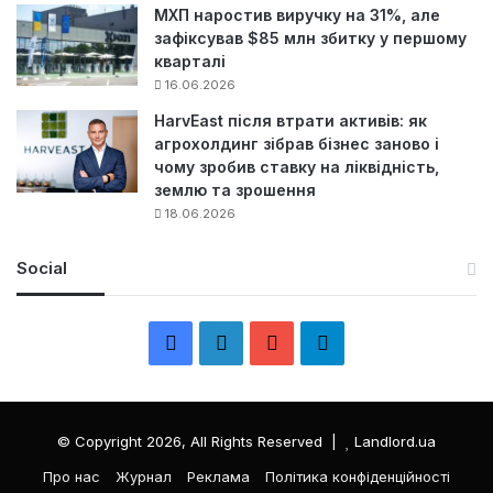
МХП наростив виручку на 31%, але
зафіксував $85 млн збитку у першому
кварталі
16.06.2026
HarvEast після втрати активів: як
агрохолдинг зібрав бізнес заново і
чому зробив ставку на ліквідність,
землю та зрошення
18.06.2026
Social
F
L
Y
Т
a
i
o
е
c
n
u
л
© Copyright 2026, All Rights Reserved |
Landlord.ua
e
k
T
е
Про нас
Журнал
Реклама
Політика конфіденційності