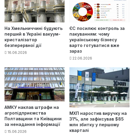
На Хмельниччині будують
ЄС посилює контроль за
перший в Україні вакуум-
пакуванням: чому
кристалізатор
українському бізнесу
безперервної дії
варто готуватися вже
зараз
16.06.2026
22.06.2026
АМКУ наклав штрафи на
агропідприємства
МХП наростив виручку на
Полтавщини та Київщини
31%, але зафіксував $85
за ненадання інформації
млн збитку у першому
кварталі
15.06.2026