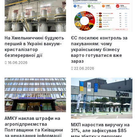
На Хмельниччині будують
ЄС посилює контроль за
перший в Україні вакуум-
пакуванням: чому
кристалізатор
українському бізнесу
безперервної дії
варто готуватися вже
зараз
16.06.2026
22.06.2026
АМКУ наклав штрафи на
агропідприємства
МХП наростив виручку на
Полтавщини та Київщини
31%, але зафіксував $85
за ненадання інформації
млн збитку у першому