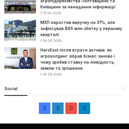
агропідприємства Полтавщини та
Київщини за ненадання інформації
15.06.2026
МХП наростив виручку на 31%, але
зафіксував $85 млн збитку у першому
кварталі
16.06.2026
HarvEast після втрати активів: як
агрохолдинг зібрав бізнес заново і
чому зробив ставку на ліквідність,
землю та зрошення
18.06.2026
Social
F
L
Y
Т
a
i
o
е