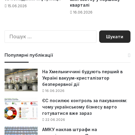
кварталі
15.06.2026
16.06.2026
П
о
ш
у
Популярні публікації
к
:
На Хмельниччині будують перший в
Україні вакуум-кристалізатор
безперервної дії
16.06.2026
ЄС посилює контроль за пакуванням:
чому українському бізнесу варто
готуватися вже зараз
22.06.2026
АМКУ наклав штрафи на