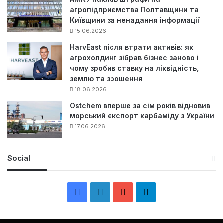
агропідприємства Полтавщини та
Київщини за ненадання інформації
15.06.2026
HarvEast після втрати активів: як
агрохолдинг зібрав бізнес заново і
чому зробив ставку на ліквідність,
землю та зрошення
18.06.2026
Ostchem вперше за сім років відновив
морський експорт карбаміду з України
17.06.2026
Social
F
L
Y
Т
a
i
o
е