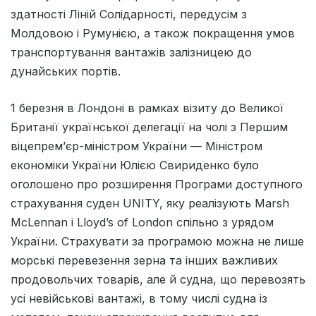
здатності Ліній Солідарності, передусім з
Молдовою і Румунією, а також покращення умов
транспортування вантажів залізницею до
дунайських портів.
1 березня в Лондоні в рамках візиту до Великої
Британії української делегації на чолі з Першим
віцепрем’єр-міністром України — Міністром
економіки України Юлією Свириденко було
оголошено про розширення Програми доступного
страхування суден UNITY, яку реалізують Marsh
McLennan і Lloyd’s of London спільно з урядом
України. Страхувати за програмою можна не лише
морські перевезення зерна та інших важливих
продовольчих товарів, але й судна, що перевозять
усі невійськові вантажі, в тому числі судна із