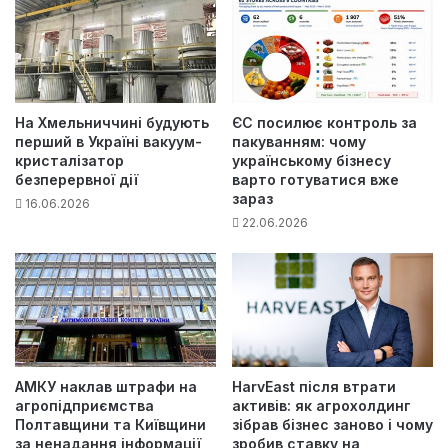
На Хмельниччині будують
ЄС посилює контроль за
перший в Україні вакуум-
пакуванням: чому
кристалізатор
українському бізнесу
безперервної дії
варто готуватися вже
зараз
16.06.2026
22.06.2026
АМКУ наклав штрафи на
HarvEast після втрати
агропідприємства
активів: як агрохолдинг
Полтавщини та Київщини
зібрав бізнес заново і чому
за ненадання інформації
зробив ставку на