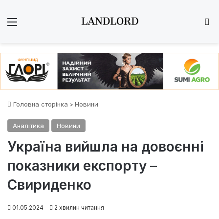
Меню
Ш
Головна сторінка
>
Новини
Аналітика
Новини
Україна вийшла на довоєнні
показники експорту –
Свириденко
01.05.2024
2 хвилин читання