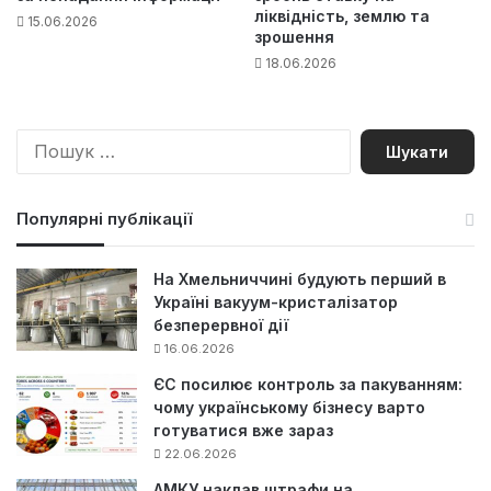
ліквідність, землю та
15.06.2026
зрошення
18.06.2026
П
о
ш
у
Популярні публікації
к
:
На Хмельниччині будують перший в
Україні вакуум-кристалізатор
безперервної дії
16.06.2026
ЄС посилює контроль за пакуванням:
чому українському бізнесу варто
готуватися вже зараз
22.06.2026
АМКУ наклав штрафи на