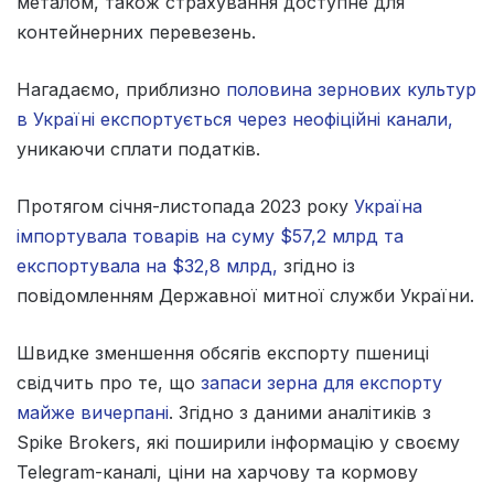
металом, також страхування доступне для
контейнерних перевезень.
Нагадаємо, приблизно
половина зернових культур
в Україні експортується через неофіційні канали,
уникаючи сплати податків.
Протягом січня-листопада 2023 року
Україна
імпортувала товарів на суму $57,2 млрд та
експортувала на $32,8 млрд,
згідно із
повідомленням Державної митної служби України.
Швидке зменшення обсягів експорту пшениці
свідчить про те, що
запаси зерна для експорту
майже вичерпані
. Згідно з даними аналітиків з
Spike Brokers, які поширили інформацію у своєму
Telegram-каналі, ціни на харчову та кормову