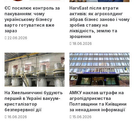
ЄС посилює контроль за
HarvEast після втрати
пакуванням: чому
активів: як агрохолдинг
українському бізнесу
зібрав бізнес заново і чому
варто готуватися вже
зробив ставку на
зараз
ліквідність, землю та
зрошення
22.06.2026
18.06.2026
На Хмельниччині будують
АМКУ наклав штрафи на
перший в Україні вакуум-
агропідприємства
кристалізатор
Полтавщини та Київщини
безперервної дії
за ненадання інформації
16.06.2026
15.06.2026