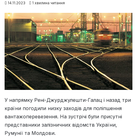
14.11.2023
1 хвилина читання
У напрямку Рені-Джурджулешти-Галац і назад три
країни погодили низку заходів для поліпшення
вантажоперевезення. На зустрічі були присутні
представники залізничних відомств України,
Румунії та Молдови.