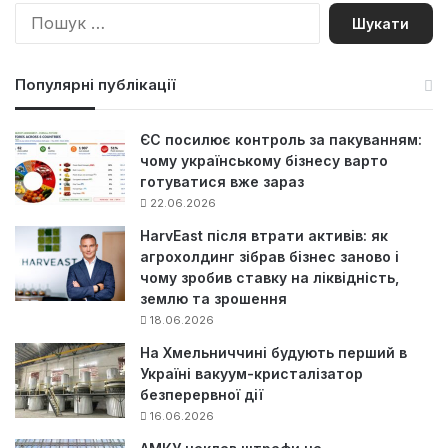
П
о
ш
у
Популярні публікації
к
:
ЄС посилює контроль за пакуванням:
чому українському бізнесу варто
готуватися вже зараз
22.06.2026
HarvEast після втрати активів: як
агрохолдинг зібрав бізнес заново і
чому зробив ставку на ліквідність,
землю та зрошення
18.06.2026
На Хмельниччині будують перший в
Україні вакуум-кристалізатор
безперервної дії
16.06.2026