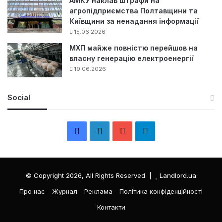
АМКУ наклав штрафи на
агропідприємства Полтавщини та
Київщини за ненадання інформації
15.06.2026
МХП майже повністю перейшов на
власну генерацію електроенергії
19.06.2026
Social
F
L
Y
Т
a
i
o
е
c
n
u
л
© Copyright 2026, All Rights Reserved |
Landlord.ua
e
k
T
е
Про нас
Журнал
Реклама
Політика конфіденційності
Контакти
b
e
u
г