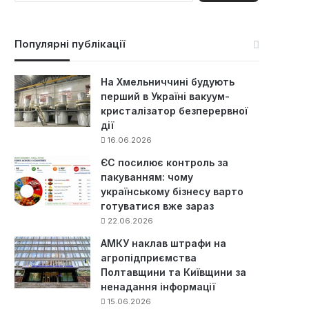
ш
у
к
Популярні публікації
:
На Хмельниччині будують
перший в Україні вакуум-
кристалізатор безперервної
дії
16.06.2026
ЄС посилює контроль за
пакуванням: чому
українському бізнесу варто
готуватися вже зараз
22.06.2026
АМКУ наклав штрафи на
агропідприємства
Полтавщини та Київщини за
ненадання інформації
15.06.2026