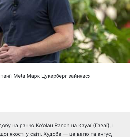
панії Meta Марк Цукерберг зайнявся
бу на ранчо Ko’olau Ranch на Кауаї (Гаваї), і
ї якості у світі. Худоба — це вагю та ангус,