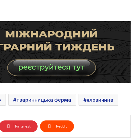
о
тваринницька ферма
яловичина
Pinterest
Reddit