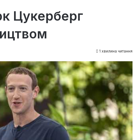
рк Цукерберг
ництвом
1 хвилина читання