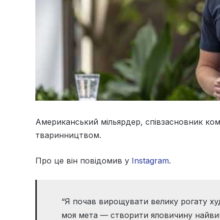
Американський мільярдер, співзасновник ком
тваринництвом.
Про це він повідомив у
Instagram
.
“Я почав вирощувати велику рогату худо
моя мета — створити яловичину найвищо