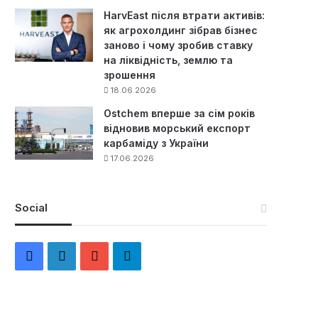
HarvEast після втрати активів:
як агрохолдинг зібрав бізнес
заново і чому зробив ставку
на ліквідність, землю та
зрошення
18.06.2026
Ostchem вперше за сім років
відновив морський експорт
карбаміду з України
17.06.2026
Social
F
L
Y
Т
a
i
o
е
c
n
u
л