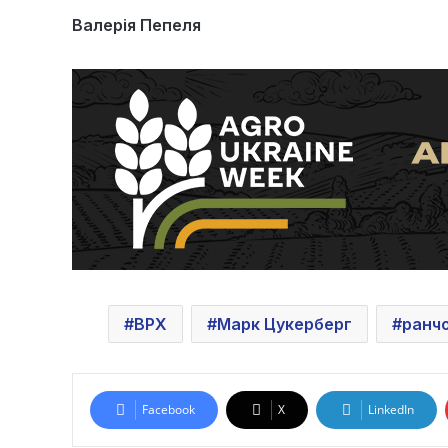
Валерія Пепеля
ВРХ
Марк Цукерберг
ранч
Facebook
X
LinkedIn