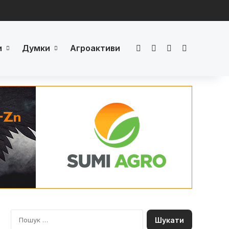
и
Думки
Агроактиви
Facebook
LinkedIn
YouTube
Телеграм
П
о