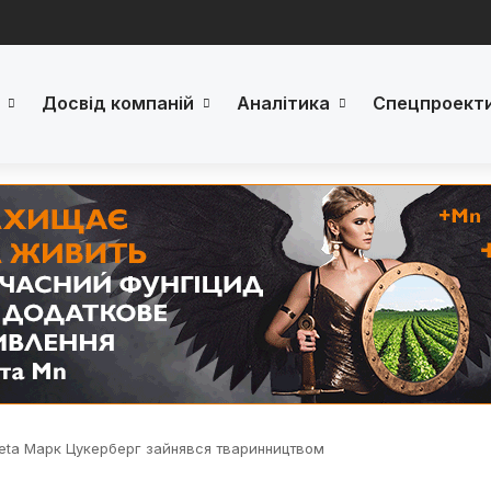
Досвід компаній
Аналітика
Спецпроект
eta Марк Цукерберг зайнявся тваринництвом