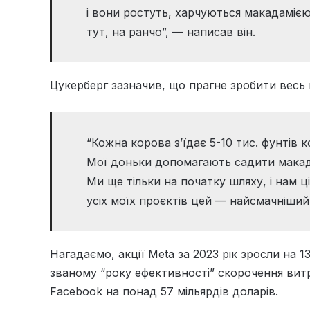
і вони ростуть, харчуються макадаміє
тут, на ранчо”, — написав він.
Цукерберг зазначив, що прагне зробити весь 
“Кожна корова з’їдає 5-10 тис. фунтів 
Мої доньки допомагають садити макад
Ми ще тільки на початку шляху, і нам 
усіх моїх проєктів цей — найсмачніший
Нагадаємо, акції Meta за 2023 рік зросли на
званому “року ефективності” скорочення витр
Facebook на понад 57 мільярдів доларів.