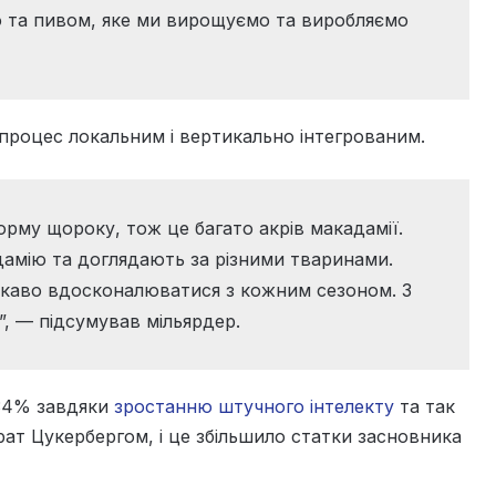
ю та пивом, яке ми вирощуємо та виробляємо
процес локальним і вертикально інтегрованим.
корму щороку, тож це багато акрів макадамії.
амію та доглядають за різними тваринами.
цікаво вдосконалюватися з кожним сезоном. З
”, — підсумував мільярдер.
 134% завдяки
зростанню штучного інтелекту
та так
ат Цукербергом, і це збільшило статки засновника