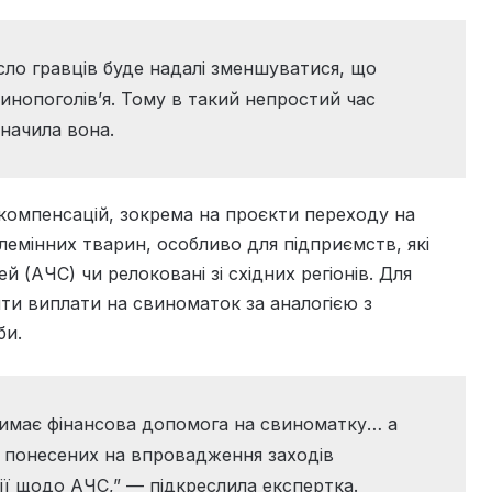
сло гравців буде надалі зменшуватися, що
инопоголів’я. Тому в такий непростий час
начила вона.
компенсацій, зокрема на проєкти переходу на
лемінних тварин, особливо для підприємств, які
 (АЧС) чи релоковані зі східних регіонів. Для
и виплати на свиноматок за аналогією з
би.
римає фінансова допомога на свиноматку… а
 понесених на впровадження заходів
ії щодо АЧС,” — підкреслила експертка.