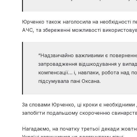
Юрченко також наголосила на необхідності пе
АЧС, та збереженні можливості використовува
“Надзвичайно важливими є повернення
запровадження відшкодування у випад
компенсації… і, навпаки, робота над 
підсумувала пані Оксана.
За словами Юрченко, ці кроки є необхідними 
запобігти подальшому скороченню свинарства
Нагадаємо, на початку третьої декади жовт