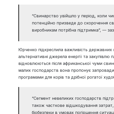
“Свинарство увійшло у період, коли чи
потенційно призведе до скорочення св
виробникам потрібна підтримка”, — заз
Юрченко підкреслила важливість державних 
альтернативні джерела енергії та закупівлю п
відновлюються після африканської чуми свиней
малих господарств вона пропонує запровадит
програмами для корів та дрібної рогатої худо
“Сегмент невеликих господарств підт
також часткове відшкодування затрат,
біобезпеки в умовах погіршення ситуац