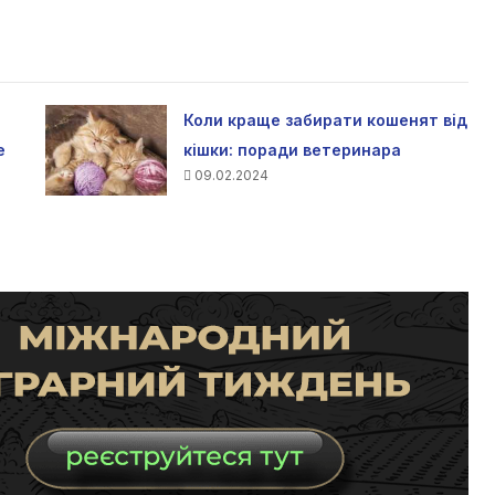
Коли краще забирати кошенят від
е
кішки: поради ветеринара
09.02.2024