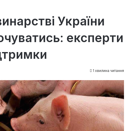
винарстві України
чуватись: експерти
дтримки
1 хвилина читання