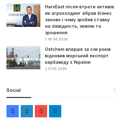
HarvEast після втрати активів:
як агрохолдинг зібрав бізнес
заново і чому зробив ставку
на ліквідність, землю та
зрошення
18.06.2026
Ostchem вперше за сім років
відновив морський експорт
карбаміду з України
17.06.2026
Social
F
L
Y
Т
a
i
o
е
c
n
u
л