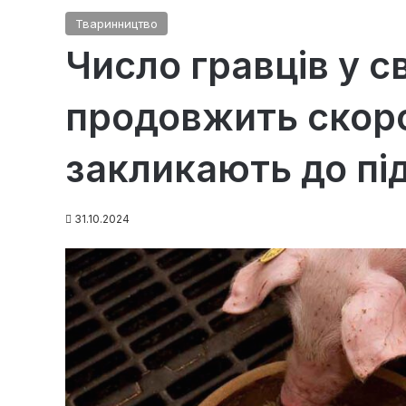
Тваринництво
Число гравців у с
продовжить скоро
закликають до пі
31.10.2024