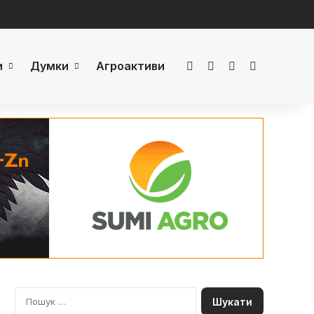
и
Думки
Агроактиви
Facebook
LinkedIn
YouTube
Телеграм
П
о