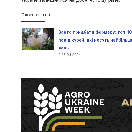
Україні залишилися на досягнутому рівні.
Схожі статті
Варто придбати фермеру: топ-10
порід курей, які несуть найбільш
яєць
26.04.2024