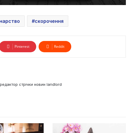
нарство
скорочення
Pinterest
Reddit
редактор стрічки новин landlord