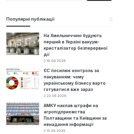
ш
у
к
Популярні публікації
:
На Хмельниччині будують
перший в Україні вакуум-
кристалізатор безперервної
дії
16.06.2026
ЄС посилює контроль за
пакуванням: чому
українському бізнесу варто
готуватися вже зараз
22.06.2026
АМКУ наклав штрафи на
агропідприємства
Полтавщини та Київщини за
ненадання інформації
15.06.2026