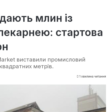
дають млин із
пекарнею: стартова
рн
nMarket виставили промисловий
квадратних метрів.
1 хвилина читання