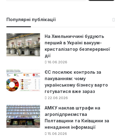
ш
у
к
Популярні публікації
:
На Хмельниччині будують
перший в Україні вакуум-
кристалізатор безперервної
дії
16.06.2026
ЄС посилює контроль за
пакуванням: чому
українському бізнесу варто
готуватися вже зараз
22.06.2026
АМКУ наклав штрафи на
агропідприємства
Полтавщини та Київщини за
ненадання інформації
15.06.2026