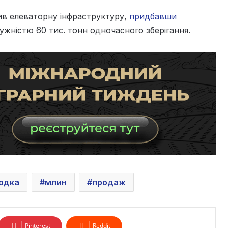
в елеваторну інфраструктуру,
придбавши
тужністю 60 тис. тонн одночасного зберігання.
одка
млин
продаж
Pinterest
Reddit