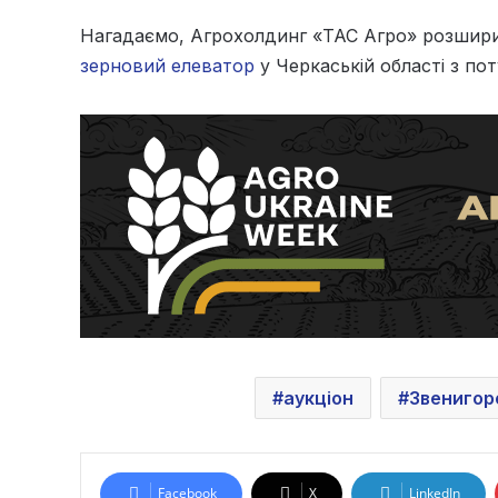
Нагадаємо, Агрохолдинг «ТАС Агро» розшири
зерновий елеватор
у Черкаській області з по
аукціон
Звенигор
Facebook
X
LinkedIn