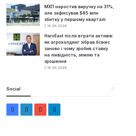
МХП наростив виручку на 31%,
але зафіксував $85 млн
збитку у першому кварталі
16.06.2026
HarvEast після втрати активів:
як агрохолдинг зібрав бізнес
заново і чому зробив ставку
на ліквідність, землю та
зрошення
18.06.2026
Social
F
L
Y
Т
a
i
o
е
c
n
u
л