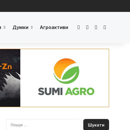
и
Думки
Агроактиви
Facebook
LinkedIn
YouTube
Телеграм
П
о