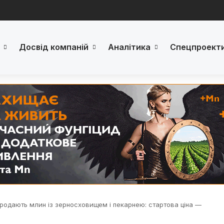
Досвід компаній
Аналітика
Спецпроект
родають млин із зерносховищем і пекарнею: стартова ціна —