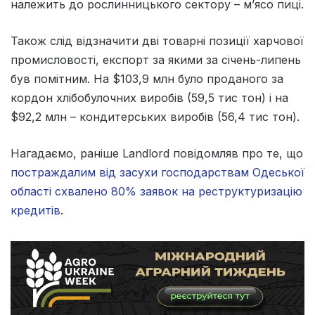
належить до рослинницького сектору – м’ясо пиці.
Також слід відзначити дві товарні позиції харчової
промисловості, експорт за якими за січень-липень
був помітним. На $103,9 млн було проданого за
кордон хлібобулочних виробів (59,5 тис тон) і на
$92,2 млн – кондитерських виробів (56,4 тис тон).
Нагадаємо, раніше Landlord повідомляв про те, що
постраждалим від засухи господарствам Одеської
області схвалено 80% заявок на реструктуризацію
кредитів
.