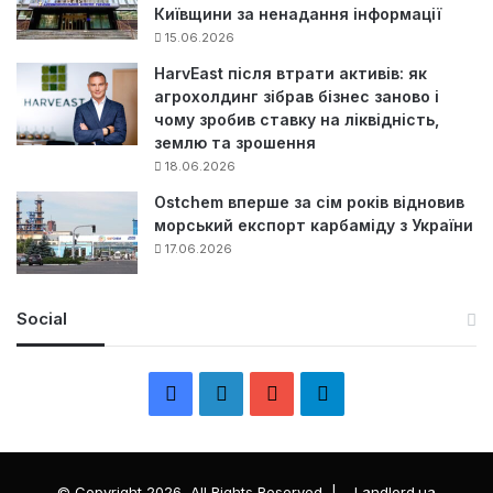
Київщини за ненадання інформації
15.06.2026
HarvEast після втрати активів: як
агрохолдинг зібрав бізнес заново і
чому зробив ставку на ліквідність,
землю та зрошення
18.06.2026
Ostchem вперше за сім років відновив
морський експорт карбаміду з України
17.06.2026
Social
F
L
Y
Т
a
i
o
е
c
n
u
л
© Copyright 2026, All Rights Reserved |
Landlord.ua