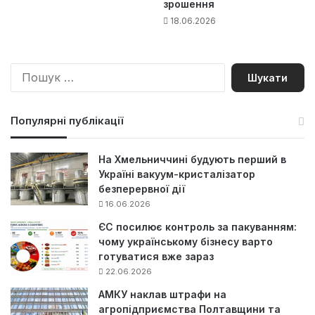
зрошення
18.06.2026
П
о
ш
у
Популярні публікації
к
:
На Хмельниччині будують перший в
Україні вакуум-кристалізатор
безперервної дії
16.06.2026
ЄС посилює контроль за пакуванням:
чому українському бізнесу варто
готуватися вже зараз
22.06.2026
АМКУ наклав штрафи на
агропідприємства Полтавщини та