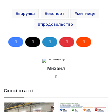
виручка
експорт
митниця
продовольство
Михаил
Ве
б-
са
Схожі статті
йт