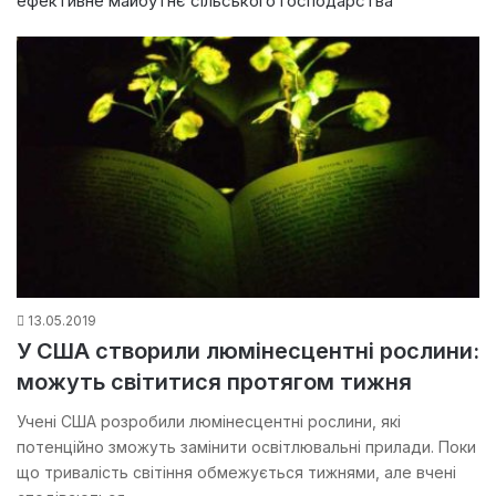
ефективне майбутнє сільського господарства
13.05.2019
У США створили люмінесцентні рослини:
можуть світитися протягом тижня
Учені США розробили люмінесцентні рослини, які
потенційно зможуть замінити освітлювальні прилади. Поки
що тривалість світіння обмежується тижнями, але вчені