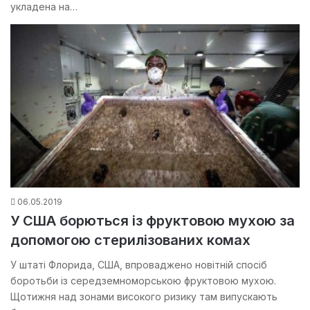
укладена на…
06.05.2019
У США борються із фруктовою мухою за
допомогою стерилізованих комах
У штаті Флорида, США, впроваджено новітній спосіб
боротьби із середземноморською фруктовою мухою.
Щотижня над зонами високого ризику там випускають