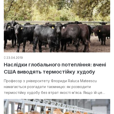
23.04.2019
Наслідки глобального потепління: вчені
США виводять термостійку худобу
Професор з університету Флориди Raluca Mateescu
намагається розгадати таємницю: як розводити
термостійку худобу без втрат якості м’яса. Якщо їй це…