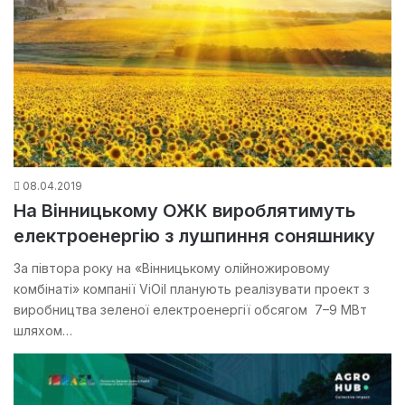
08.04.2019
На Вінницькому ОЖК вироблятимуть
електроенергію з лушпиння соняшнику
За півтора року на «Вінницькому олійножировому
комбінаті» компанії ViOil планують реалізувати проект з
виробництва зеленої електроенергії обсягом 7–9 МВт
шляхом…