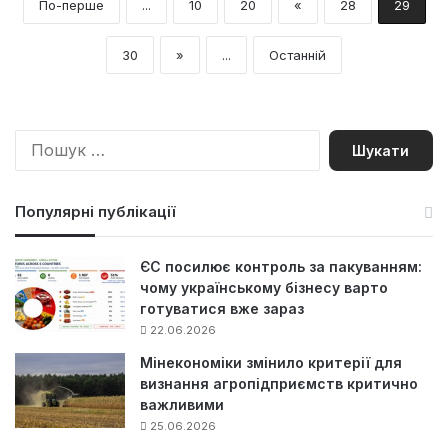
По-перше
...
10
20
«
28
29
30
»
...
Останній
П
о
ш
у
Популярні публікації
к
:
ЄС посилює контроль за пакуванням:
чому українському бізнесу варто
готуватися вже зараз
22.06.2026
Мінекономіки змінило критерії для
визнання агропідприємств критично
важливими
25.06.2026