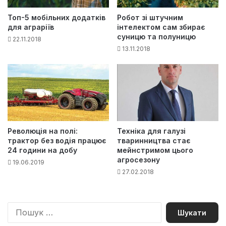
Топ-5 мобільних додатків
Робот зі штучним
для аграріїв
інтелектом сам збирає
суницю та полуницю
22.11.2018
13.11.2018
Революція на полі:
Техніка для галузі
трактор без водія працює
тваринництва стає
24 години на добу
мейнстримом цього
агросезону
19.06.2019
27.02.2018
П
о