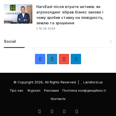
HarvEast після втрати активів: як
агрохолдинг зібрав бізнес заново і
чому зробив ставку на ліквідність,
землю та зрошення
18.06.2026
Social
F
L
Y
Т
a
i
o
е
c
n
u
л
© Copyright 2026, All Rights Reserved |
Landlord.ua
e
k
T
е
Про нас
Журнал
Реклама
Політика конфіденційності
Контакти
b
e
u
г
o
d
b
р
Facebook
LinkedIn
YouTube
Телеграма