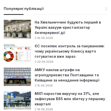
ш
у
Популярні публікації
к
:
На Хмельниччині будують перший в
Україні вакуум-кристалізатор
безперервної дії
16.06.2026
ЄС посилює контроль за пакуванням:
чому українському бізнесу варто
готуватися вже зараз
22.06.2026
АМКУ наклав штрафи на
агропідприємства Полтавщини та
Київщини за ненадання інформації
15.06.2026
МХП наростив виручку на 31%, але
зафіксував $85 млн збитку у першому
кварталі
16.06.2026