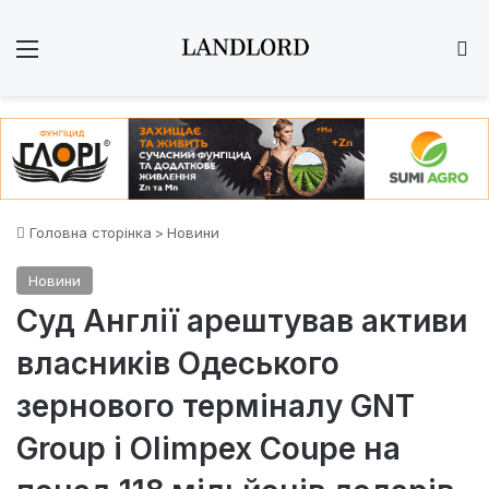
Меню
Ш
Головна сторінка
>
Новини
Новини
Суд Англії арештував активи
власників Одеського
зернового терміналу GNT
Group і Olimpex Coupe на