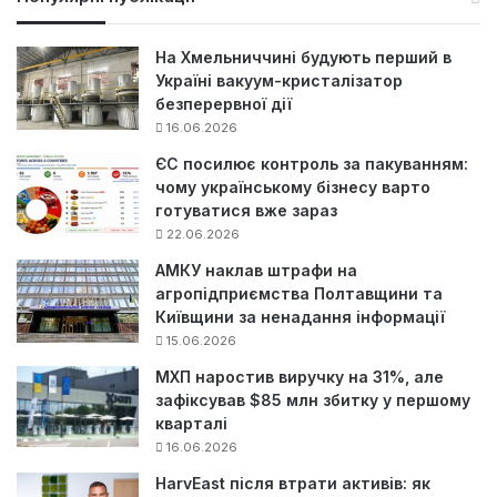
к
:
На Хмельниччині будують перший в
Україні вакуум-кристалізатор
безперервної дії
16.06.2026
ЄС посилює контроль за пакуванням:
чому українському бізнесу варто
готуватися вже зараз
22.06.2026
АМКУ наклав штрафи на
агропідприємства Полтавщини та
Київщини за ненадання інформації
15.06.2026
МХП наростив виручку на 31%, але
зафіксував $85 млн збитку у першому
кварталі
16.06.2026
HarvEast після втрати активів: як