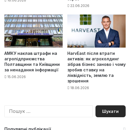
16.06.2026
22.06.2026
АМКУ наклав штрафи на
HarvEast після втрати
агропідприємства
активів: як агрохолдинг
Полтавщини та Київщини
зібрав бізнес заново і чому
за ненадання інформації
зробив ставку на
ліквідність, землю та
15.06.2026
зрошення
18.06.2026
П
о
ш
у
Популярні публікації