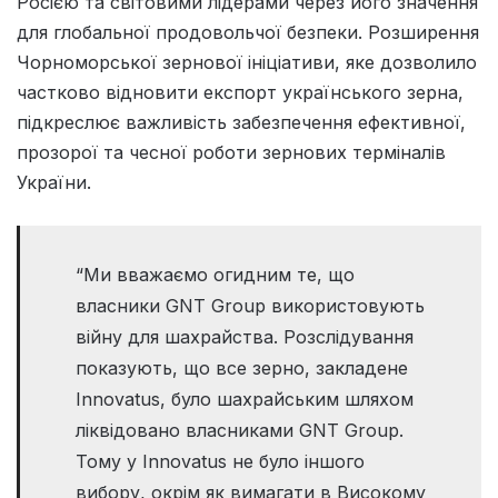
Росією та світовими лідерами через його значення
для глобальної продовольчої безпеки. Розширення
Чорноморської зернової ініціативи, яке дозволило
частково відновити експорт українського зерна,
підкреслює важливість забезпечення ефективної,
прозорої та чесної роботи зернових терміналів
України.
“Ми вважаємо огидним те, що
власники GNT Group використовують
війну для шахрайства. Розслідування
показують, що все зерно, закладене
Innovatus, було шахрайським шляхом
ліквідовано власниками GNT Group.
Тому у Innovatus не було іншого
вибору, окрім як вимагати в Високому