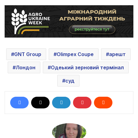
GNT Group
Olimpex Coupe
арешт
Лондон
Одеький зерновий термінал
суд