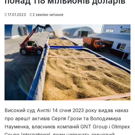
понад 118 мільйонів доларів
17.01.2023
2 хвилин читання
Високий суд Англії 14 січня 2023 року видав наказ
про арешт активів Сергія Грози та Володимира
Науменка, власників компаній GNT Group і Olimpex
Coupe International, яким належить зерновий