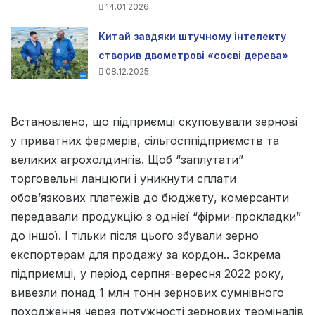
14.01.2026
Китай завдяки штучному інтелекту
створив двометрові «соєві дерева»
08.12.2025
Встановлено, що підприємці скуповували зернові
у приватних фермерів, сільгосппідприємств та
великих агрохолдингів. Щоб “заплутати”
торговельні ланцюги і уникнути сплати
обов’язкових платежів до бюджету, комерсанти
передавали продукцію з однієї “фірми-прокладки”
до іншої. І тільки після цього збували зерно
експортерам для продажу за кордон.. Зокрема
підприємці, у період серпня-вересня 2022 року,
вивезли понад 1 млн тонн зернових сумнівного
походження через потужності зернових терміналів