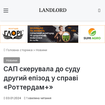
Меню
Ш
Головна сторінка
>
Новини
Новини
САП скерувала до суду
другий епізод у справі
«Роттердам+»
03.01.2024
1 хвилина читання