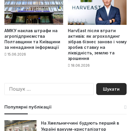
АМКУ наклав штрафи на
HarvEast після втрати
агропідприємства
активів: як агрохолдинг
Полтавщини та Київщини
зібрав бізнес заново і чому
за ненадання інформації
зробив ставку на
ліквідність, землю та
15.06.2026
зрошення
18.06.2026
П
о
ш
у
Популярні публікації
к
:
На Хмельниччині будують перший в
Україні вакуум-кристалізатор