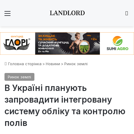
Меню
Ш
Головна сторінка
>
Новини
>
Ринок землі
Ринок землі
В Україні планують
запровадити інтегровану
систему обліку та контролю
полів