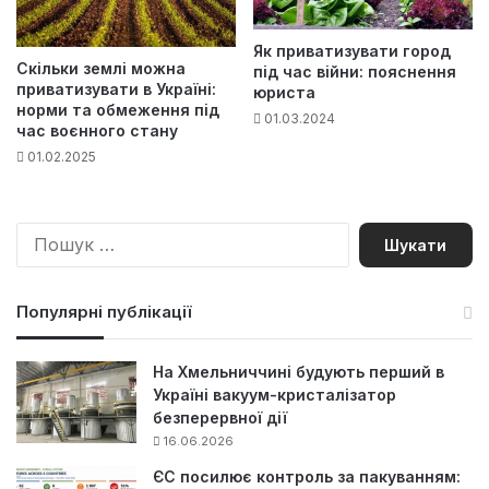
Як приватизувати город
Скільки землі можна
під час війни: пояснення
приватизувати в Україні:
юриста
норми та обмеження під
01.03.2024
час воєнного стану
01.02.2025
П
о
ш
у
Популярні публікації
к
:
На Хмельниччині будують перший в
Україні вакуум-кристалізатор
безперервної дії
16.06.2026
ЄС посилює контроль за пакуванням: