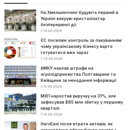
:
На Хмельниччині будують перший в
Україні вакуум-кристалізатор
безперервної дії
16.06.2026
ЄС посилює контроль за пакуванням:
чому українському бізнесу варто
готуватися вже зараз
22.06.2026
АМКУ наклав штрафи на
агропідприємства Полтавщини та
Київщини за ненадання інформації
15.06.2026
МХП наростив виручку на 31%, але
зафіксував $85 млн збитку у першому
кварталі
16.06.2026
HarvEast після втрати активів: як
агрохолдинг зібрав бізнес заново і