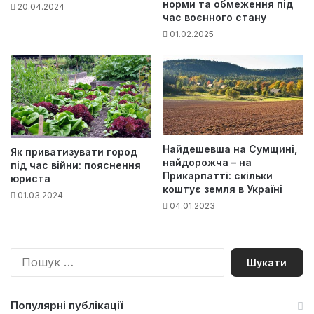
норми та обмеження під
20.04.2024
час воєнного стану
01.02.2025
Найдешевша на Сумщині,
Як приватизувати город
найдорожча – на
під час війни: пояснення
Прикарпатті: скільки
юриста
коштує земля в Україні
01.03.2024
04.01.2023
П
о
ш
у
Популярні публікації
к