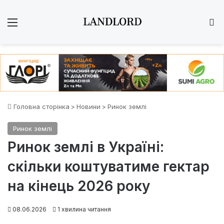
Меню
Ш
Головна сторінка
>
Новини
>
Ринок землі
Ринок землі
Ринок землі в Україні:
скільки коштуватиме гектар
на кінець 2026 року
08.06.2026
1 хвилина читання