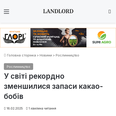
Меню
Ш
Головна сторінка
>
Новини
>
Рослинництво
Рослинництво
У світі рекордно
зменшилися запаси какао-
бобів
16.02.2025
1 хвилина читання