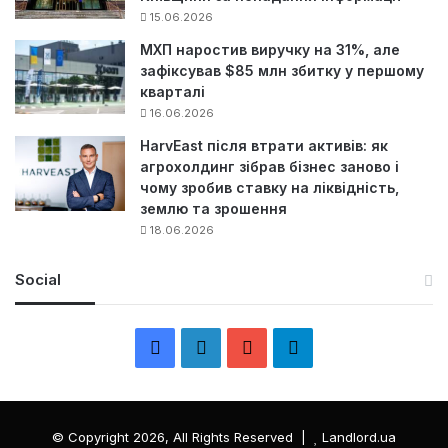
15.06.2026
МХП наростив виручку на 31%, але
зафіксував $85 млн збитку у першому
кварталі
16.06.2026
HarvEast після втрати активів: як
агрохолдинг зібрав бізнес заново і
чому зробив ставку на ліквідність,
землю та зрошення
18.06.2026
Social
F
L
Y
Т
a
i
o
е
c
n
u
л
© Copyright 2026, All Rights Reserved |
Landlord.ua