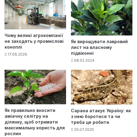
Чому великі агрокомпанії
не заходять у промислові
Як вирощувати лавровий
коноплі
лист на власному
підвіконні
17.06.2026
08.02.2024
Як правильно вносити
Сарана атакує Україну: як
аміачну селітру на
з нею боротися та чи
ділянку, щоб отримати
треба це робити
максимальну користь для
29.07.2025
рослин