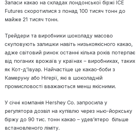
Запаси какао на складах лондонської біржі ICE
Futures скоротилися з понад 100 тисяч тонн до
майже 21 тисяч тонн.
Трейдери та виробники шоколаду масово
скуповують залишки навіть низькоякісного какао,
адже світовий ринок останні кілька років потерпає
від поганих врожаїв у країнах – виробниках, таких
як Кот-д’Івуар. Найчастіше це какао-боби з
Камеруну або Нігерії, які в шоколадній
промисловості вважаються менш якісними.
У січні компанія Hershey Co. запросила у
регулятора дозвіл на купівлю через нью-йоркську
біржу до 90 тис. тонн какао – удевʼятеро більше
встановленого ліміту.