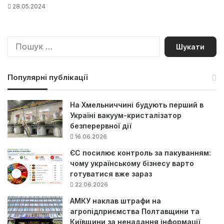
28.05.2024
П
о
ш
у
Популярні публікації
к
:
На Хмельниччині будують перший в
Україні вакуум-кристалізатор
безперервної дії
16.06.2026
ЄС посилює контроль за пакуванням:
чому українському бізнесу варто
готуватися вже зараз
22.06.2026
АМКУ наклав штрафи на
агропідприємства Полтавщини та
Київщини за ненадання інформації