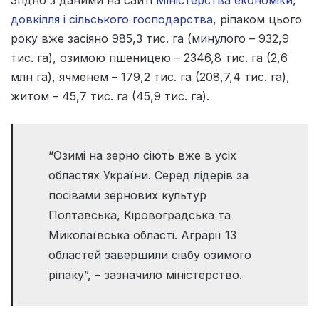
довкілля і сільського господарства
, ріпаком цього
року вже засіяно 985,3 тис. га (минулого – 932,9
тис. га), озимою пшеницею – 2346,8 тис. га (2,6
млн га), ячменем – 179,2 тис. га (208,7,4 тис. га),
житом – 45,7 тис. га (45,9 тис. га).
“Озимі на зерно сіють вже в усіх
областях України. Серед лідерів за
посівами зернових культур
Полтавська, Кіровоградська та
Миколаївська області. Аграрії 13
областей завершили сівбу озимого
ріпаку”, – зазначило міністерство.