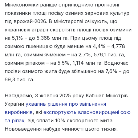
Мінекономіки раніше оприлюднило прогнозні
показники площі посіву озимих зернових культур
під врожай-2026. В міністерстві очікують, що
українські аграрії скоротять площі посіву озимини
на 5,1% – до 5,368 млн га. При цьому площ під
озимою пшеницею буде менше на 4,4% – 4,778
млн га, озимим ячменем – на 2,7%, 576,1 тис. га,
озимим ріпаком – на 5,5%, 1,114 млн га. Водночас
посіви озимого жита буде збільшено на 7,6% – до
69,3 тис. га.
Нагадаємо, 3 жовтня 2025 року Кабінет Міністрів
України
ухвалив рішення про звільнення
виробників
, які
експортують власновирощені сою
та ріпак
, від сплати 10% експортного мита.
Нововведення набуде чинності цього тижня.