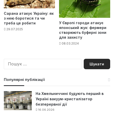
Сарана атакує Україну: як
з нею боротися та чи
У Європі городи атакує
треба це робити
японський жук: фермери
29.07.2025
створюють буферні зони
для захисту
08.03.2024
П
о
ш
у
Популярні публікації
к
:
На Хмельниччині будують перший в
Україні вакуум-кристалізатор
безперервної дії
16.06.2026