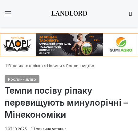
Меню
Ш
Головна сторінка
>
Новини
>
Рослинництво
Рослинництво
Темпи посіву ріпаку
перевищують минулорічні –
Мінекономіки
07.10.2025
1 хвилина читання