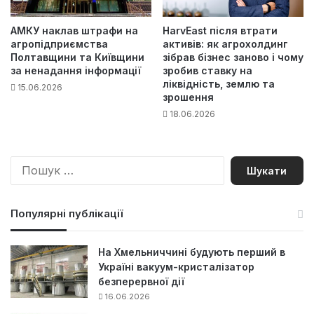
АМКУ наклав штрафи на
HarvEast після втрати
агропідприємства
активів: як агрохолдинг
Полтавщини та Київщини
зібрав бізнес заново і чому
за ненадання інформації
зробив ставку на
ліквідність, землю та
15.06.2026
зрошення
18.06.2026
П
о
ш
у
Популярні публікації
к
:
На Хмельниччині будують перший в
Україні вакуум-кристалізатор
безперервної дії
16.06.2026