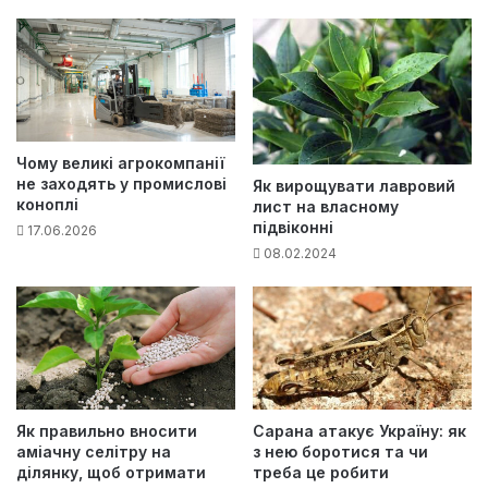
Чому великі агрокомпанії
не заходять у промислові
Як вирощувати лавровий
коноплі
лист на власному
підвіконні
17.06.2026
08.02.2024
Як правильно вносити
Сарана атакує Україну: як
аміачну селітру на
з нею боротися та чи
ділянку, щоб отримати
треба це робити