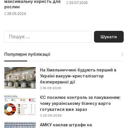
максимальну користь для
29.07.2025
рослин
28.05.2024
П
о
ш
у
Популярні публікації
к
:
На Хмельниччині будують перший в
Україні вакуум-кристалізатор
безперервної дії
16.06.2026
ЄС посилює контроль за пакуванням:
чому українському бізнесу варто
готуватися вже зараз
22.06.2026
АМКУ наклав штрафи на