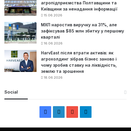
агропідприємства Полтавщини та
Київщини за ненадання інформації
15.06.2026
МХП наростив виручку на 31%, але
зафіксував $85 млн збитку у першому
кварталі
16.06.2026
HarvEast після втрати активів: як
агрохолдинг зібрав бізнес заново і
чому зробив ставку на ліквідність,
землю та зрошення
18.06.2026
Social
F
L
Y
Т
a
i
o
е