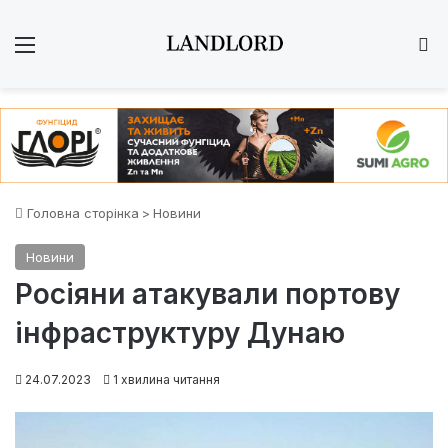
Меню
Ш
Головна сторінка
>
Новини
Новини
Росіяни атакували портову
інфраструктуру Дунаю
24.07.2023
1 хвилина читання