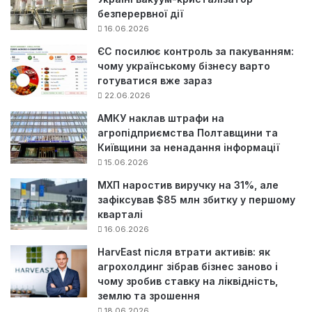
безперервної дії
16.06.2026
ЄС посилює контроль за пакуванням:
чому українському бізнесу варто
готуватися вже зараз
22.06.2026
АМКУ наклав штрафи на
агропідприємства Полтавщини та
Київщини за ненадання інформації
15.06.2026
МХП наростив виручку на 31%, але
зафіксував $85 млн збитку у першому
кварталі
16.06.2026
HarvEast після втрати активів: як
агрохолдинг зібрав бізнес заново і
чому зробив ставку на ліквідність,
землю та зрошення
18.06.2026