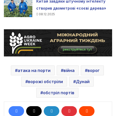
Китай завдяки штучному інтелекту
створив двометрові «соєві дерева»
08.12.2025
атака на порти
війна
ворог
ворожі обстріли
Дунай
обстріл портів