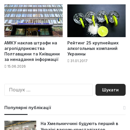
АМКУ наклав штрафи на
Рейтинг 25 крупнейших
агропідприємства
алкогольных компаний
Полтавщини та Київщини
Украины
за ненадання інформації
31.01.2017
15.06.2026
П
о
ш
у
Популярні публікації
к
:
На Хмельниччині будують перший в
Україні вакуум-кристалізатор