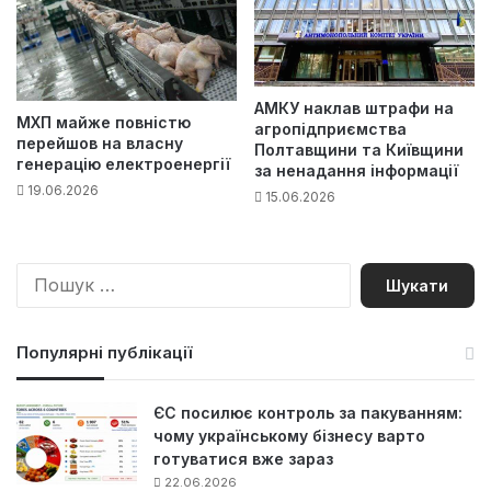
АМКУ наклав штрафи на
МХП майже повністю
агропідприємства
перейшов на власну
Полтавщини та Київщини
генерацію електроенергії
за ненадання інформації
19.06.2026
15.06.2026
П
о
ш
у
Популярні публікації
к
:
ЄС посилює контроль за пакуванням:
чому українському бізнесу варто
готуватися вже зараз
22.06.2026