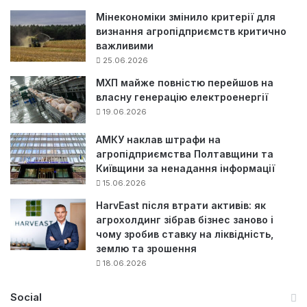
Мінекономіки змінило критерії для
визнання агропідприємств критично
важливими
25.06.2026
МХП майже повністю перейшов на
власну генерацію електроенергії
19.06.2026
АМКУ наклав штрафи на
агропідприємства Полтавщини та
Київщини за ненадання інформації
15.06.2026
HarvEast після втрати активів: як
агрохолдинг зібрав бізнес заново і
чому зробив ставку на ліквідність,
землю та зрошення
18.06.2026
Social