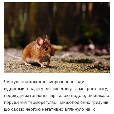
Чергування холодної морозної погоди з
відлигами, опади у вигляді дощу та мокрого снігу,
подекуди затоплення нір талою водою, викликало
порушення терморегуляції мишоподібних гризунів,
що своєю чергою негативно вплинуло на їх