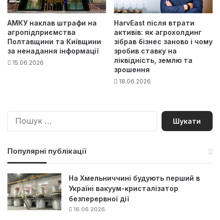
АМКУ наклав штрафи на
HarvEast після втрати
агропідприємства
активів: як агрохолдинг
Полтавщини та Київщини
зібрав бізнес заново і чому
за ненадання інформації
зробив ставку на
ліквідність, землю та
15.06.2026
зрошення
18.06.2026
П
о
ш
у
Популярні публікації
к
:
На Хмельниччині будують перший в
Україні вакуум-кристалізатор
безперервної дії
16.06.2026