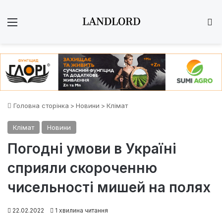
Меню
Ш
Головна сторінка
>
Новини
>
Клімат
Клімат
Новини
Погодні умови в Україні
сприяли скороченню
чисельності мишей на полях
22.02.2022
1 хвилина читання