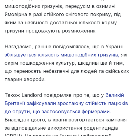
мишоподібних гризунів, передусім в озимині
ймовірна в разі стійкого снігового покриву, під
яким за наявності достатньої кількості корму
гризуни продовжують розмноження.
Нагадаємо, раніше повідомлялось, що в Україні
збільшується кількість мишоподібних гризунів,
які
окрім пошкодження культур, шкідливі ще й тим,
що переносять небезпечні для людей та свійських
тварин хвороби.
Також Landlord повідомляв про те, що у
Великій
Британії зафіксували зростаючу стійкість пацюків
до отрути, що застосовується фермерами.
Внаслідок цього, в країні розгортається кампанія
за відповідальне використання родентицидів
(CRRU). Це реакція на “дивне і небезпечне”