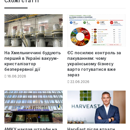
Схожі статті
На Хмельниччині будують
ЄС посилює контроль за
перший в Україні вакуум-
пакуванням: чому
кристалізатор
українському бізнесу
безперервної дії
варто готуватися вже
зараз
16.06.2026
22.06.2026
АМКУ наклав штрафи на
HarvEast після втрати