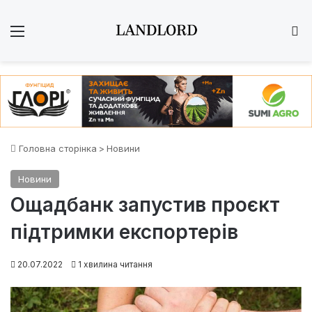
Меню
Ш
Головна сторінка
>
Новини
Новини
Ощадбанк запустив проєкт
підтримки експортерів
20.07.2022
1 хвилина читання