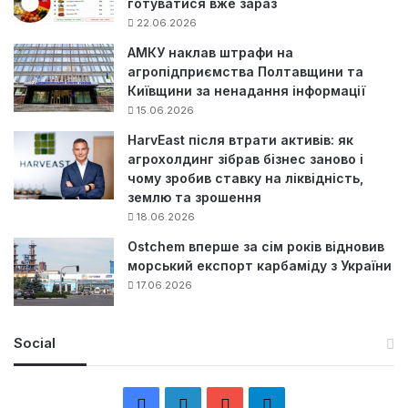
готуватися вже зараз
22.06.2026
АМКУ наклав штрафи на
агропідприємства Полтавщини та
Київщини за ненадання інформації
15.06.2026
HarvEast після втрати активів: як
агрохолдинг зібрав бізнес заново і
чому зробив ставку на ліквідність,
землю та зрошення
18.06.2026
Ostchem вперше за сім років відновив
морський експорт карбаміду з України
17.06.2026
Social
F
L
Y
Т