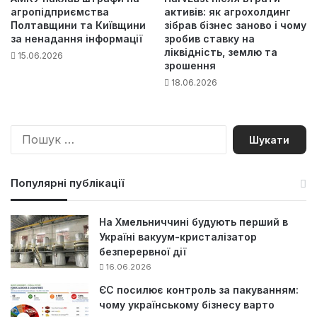
агропідприємства
активів: як агрохолдинг
Полтавщини та Київщини
зібрав бізнес заново і чому
за ненадання інформації
зробив ставку на
ліквідність, землю та
15.06.2026
зрошення
18.06.2026
П
о
ш
у
Популярні публікації
к
:
На Хмельниччині будують перший в
Україні вакуум-кристалізатор
безперервної дії
16.06.2026
ЄС посилює контроль за пакуванням:
чому українському бізнесу варто