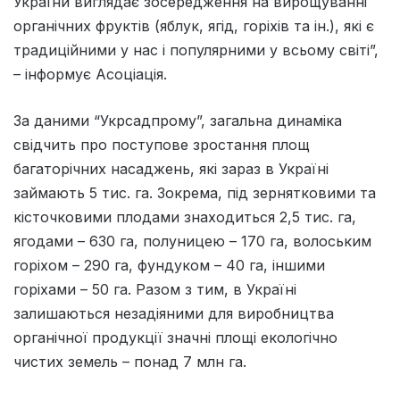
України виглядає зосередження на вирощуванні
органічних фруктів (яблук, ягід, горіхів та ін.), які є
традиційними у нас і популярними у всьому світі”,
– інформує Асоціація.
За даними “Укрсадпрому”, загальна динаміка
свідчить про поступове зростання площ
багаторічних насаджень, які зараз в Україні
займають 5 тис. га. Зокрема, під зернятковими та
кісточковими плодами знаходиться 2,5 тис. га,
ягодами – 630 га, полуницею – 170 га, волоським
горіхом – 290 га, фундуком – 40 га, іншими
горіхами – 50 га. Разом з тим, в Україні
залишаються незадіяними для виробництва
органічної продукції значні площі екологічно
чистих земель – понад 7 млн га.