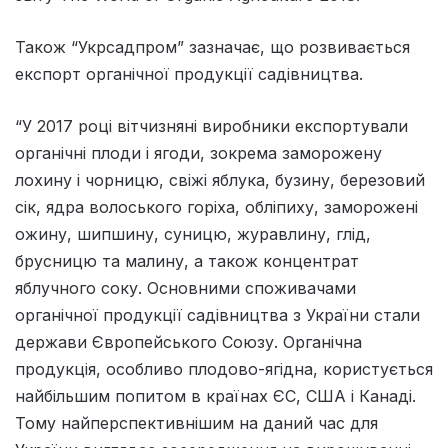
Також “Укрсадпром” зазначає, що розвивається
експорт органічної продукції садівництва.
“У 2017 році вітчизняні виробники експортували
органічні плоди і ягоди, зокрема заморожену
лохину і чорницю, свіжі яблука, бузину, березовий
сік, ядра волоського горіха, обліпиху, заморожені
ожину, шипшину, суницю, журавлину, глід,
брусницю та малину, а також концентрат
яблучного соку. Основними споживачами
органічної продукції садівництва з України стали
держави Європейського Союзу. Органічна
продукція, особливо плодово-ягідна, користується
найбільшим попитом в країнах ЄС, США і Канаді.
Тому найперспективнішим на даний час для