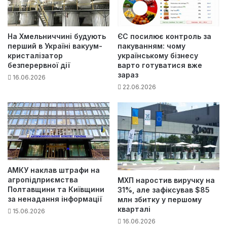
На Хмельниччині будують
ЄС посилює контроль за
перший в Україні вакуум-
пакуванням: чому
кристалізатор
українському бізнесу
безперервної дії
варто готуватися вже
зараз
16.06.2026
22.06.2026
АМКУ наклав штрафи на
агропідприємства
МХП наростив виручку на
Полтавщини та Київщини
31%, але зафіксував $85
за ненадання інформації
млн збитку у першому
кварталі
15.06.2026
16.06.2026