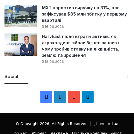
МХП наростив виручку на 31%, але
зафіксував $85 млн збитку у першому
кварталі
16.06.2026
HarvEast після втрати активів: як
агрохолдинг зібрав бізнес заново і
чому зробив ставку на ліквідність,
землю та зрошення
18.06.2026
Social
F
L
Y
Т
a
i
o
е
c
n
u
л
© Copyright 2026, All Rights Reserved |
Landlord.ua
e
k
T
е
Про нас
Журнал
Реклама
Політика конфіденційності