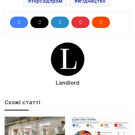
Укрсадпром
ягідництво
Landlord
Схожі статті