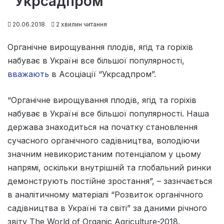
“Укрсадпром”
20.06.2018
2 хвилин читання
Органічне вирощування плодів, ягід та горіхів
набуває в Україні все більшої популярності,
вважають
в Асоціації “Укрсадпром”.
“Органічне вирощування плодів, ягід та горіхів
набуває в Україні все більшої популярності. Наша
держава знаходиться на початку становлення
сучасного органічного садівництва, володіючи
значним невикористаним потенціалом у цьому
напрямі, оскільки внутрішній та глобальний ринки
демонструють постійне зростання”, – зазнчається
в аналітичному матеріалі “Розвиток органічного
садівництва в Україні та світі” за даними річного
звіту The World of Organic Agriculture-2018.