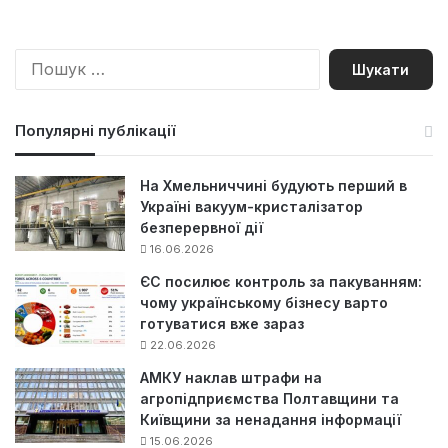
П
о
ш
у
Популярні публікації
к
:
На Хмельниччині будують перший в
Україні вакуум-кристалізатор
безперервної дії
16.06.2026
ЄС посилює контроль за пакуванням:
чому українському бізнесу варто
готуватися вже зараз
22.06.2026
АМКУ наклав штрафи на
агропідприємства Полтавщини та
Київщини за ненадання інформації
15.06.2026