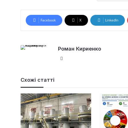
Facebook
X
LinkedIn
Роман Кириенко
Ве
б-
са
йт
Схожі статті