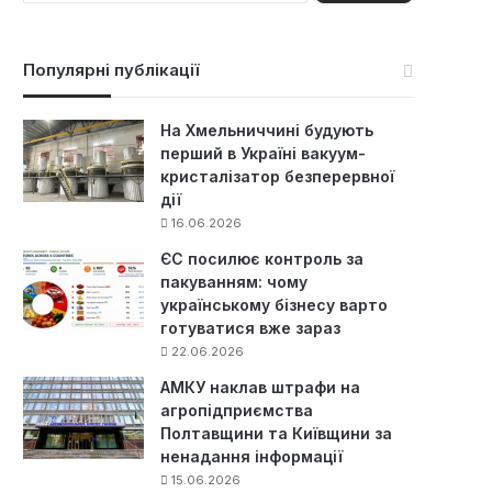
ш
у
к
Популярні публікації
:
На Хмельниччині будують
перший в Україні вакуум-
кристалізатор безперервної
дії
16.06.2026
ЄС посилює контроль за
пакуванням: чому
українському бізнесу варто
готуватися вже зараз
22.06.2026
АМКУ наклав штрафи на
агропідприємства
Полтавщини та Київщини за
ненадання інформації
15.06.2026