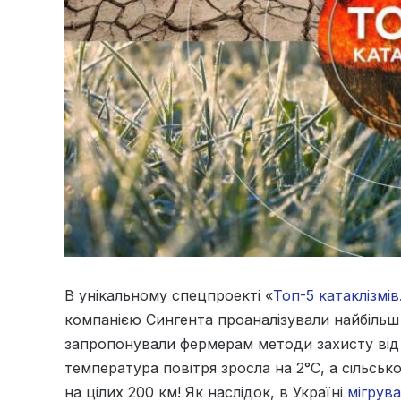
В унікальному спецпроекті «
Топ-5 катаклізмі
компанією Сингента проаналізували найбільш з
запропонували фермерам методи захисту від 
температура повітря зросла на 2°С, а сільсько
на цілих 200 км! Як наслідок, в Україні
мігрува