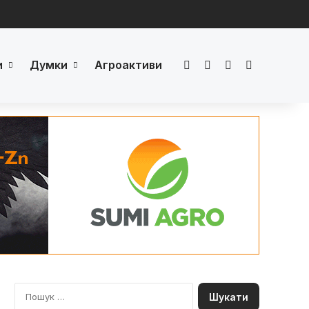
и
Думки
Агроактиви
Facebook
LinkedIn
YouTube
Телеграм
П
о