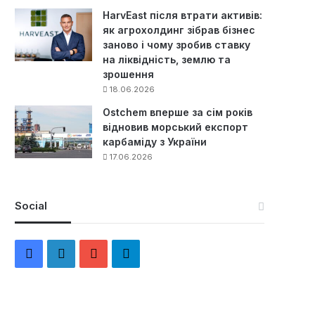
HarvEast після втрати активів:
як агрохолдинг зібрав бізнес
заново і чому зробив ставку
на ліквідність, землю та
зрошення
18.06.2026
Ostchem вперше за сім років
відновив морський експорт
карбаміду з України
17.06.2026
Social
F
L
Y
Т
a
i
o
е
c
n
u
л