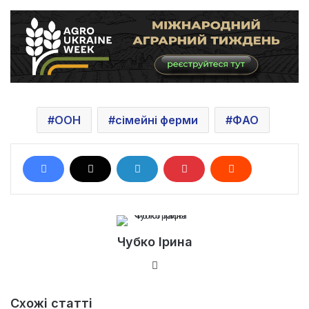
ООН
сімейні ферми
ФAO
Чубко Ірина
Ве
б-
са
Схожі статті