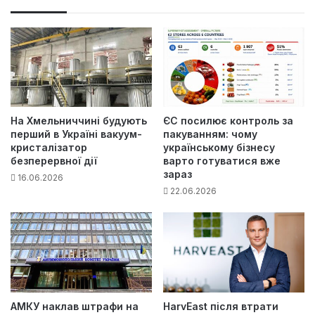
йт
На Хмельниччині будують
ЄС посилює контроль за
перший в Україні вакуум-
пакуванням: чому
кристалізатор
українському бізнесу
безперервної дії
варто готуватися вже
зараз
16.06.2026
22.06.2026
АМКУ наклав штрафи на
HarvEast після втрати