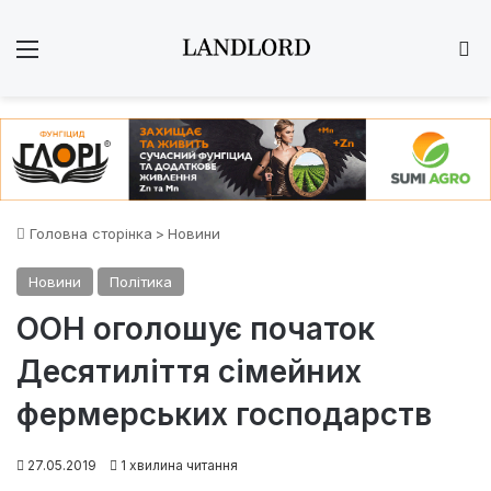
Меню
Ш
Головна сторінка
>
Новини
Новини
Політика
ООН оголошує початок
Десятиліття сімейних
фермерських господарств
27.05.2019
1 хвилина читання