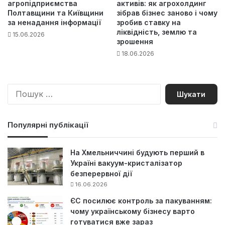
агропідприємства
активів: як агрохолдинг
Полтавщини та Київщини
зібрав бізнес заново і чому
за ненадання інформації
зробив ставку на
ліквідність, землю та
15.06.2026
зрошення
18.06.2026
П
о
ш
у
Популярні публікації
к
:
На Хмельниччині будують перший в
Україні вакуум-кристалізатор
безперервної дії
16.06.2026
ЄС посилює контроль за пакуванням:
чому українському бізнесу варто
готуватися вже зараз