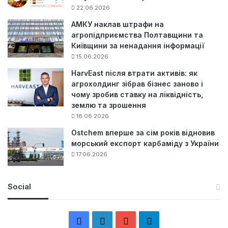
22.06.2026
АМКУ наклав штрафи на
агропідприємства Полтавщини та
Київщини за ненадання інформації
15.06.2026
HarvEast після втрати активів: як
агрохолдинг зібрав бізнес заново і
чому зробив ставку на ліквідність,
землю та зрошення
18.06.2026
Ostchem вперше за сім років відновив
морський експорт карбаміду з України
17.06.2026
Social
F
L
Y
Т