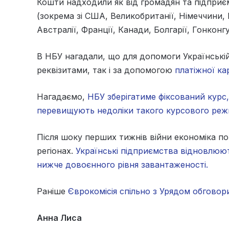
Кошти надходили як від громадян та підприємс
(зокрема зі США, Великобританії, Німеччини, Ш
Австралії, Франції, Канади, Болгарії, Гонконгу
В НБУ нагадали, що для допомоги Українські
реквізитами, так і за допомогою
платіжної ка
Нагадаємо,
НБУ зберігатиме фіксований курс, 
перевищують недоліки такого курсового реж
Після шоку перших тижнів війни економіка по
регіонах.
Українські підприємства відновлюют
нижче довоєнного рівня завантаженості.
Раніше
Єврокомісія спільно з Урядом обгово
Анна Лиса