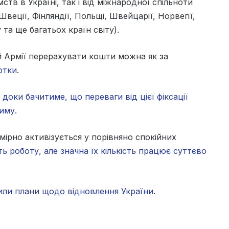
тв в Україні, так і від міжнародної спільноти
веції, Фінляндії, Польщі, Швейцарії, Норвегії,
 та ще багатьох країн світу).
й Армії перерахувати кошти можна як за
ртки
.
доки бачитиме, що переваги від цієї фіксації
иму.
мірно активізується у порівняно спокійних
ь роботу, але значна їх кількість працює суттєво
рили плани щодо відновлення України
.