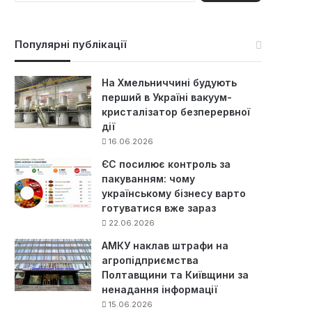
ш
у
к
Популярні публікації
:
На Хмельниччині будують
перший в Україні вакуум-
кристалізатор безперервної
дії
16.06.2026
ЄС посилює контроль за
пакуванням: чому
українському бізнесу варто
готуватися вже зараз
22.06.2026
АМКУ наклав штрафи на
агропідприємства
Полтавщини та Київщини за
ненадання інформації
15.06.2026