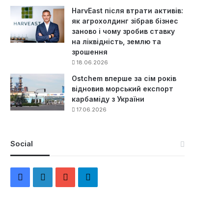
HarvEast після втрати активів:
як агрохолдинг зібрав бізнес
заново і чому зробив ставку
на ліквідність, землю та
зрошення
18.06.2026
Ostchem вперше за сім років
відновив морський експорт
карбаміду з України
17.06.2026
Social
F
L
Y
Т
a
i
o
е
c
n
u
л