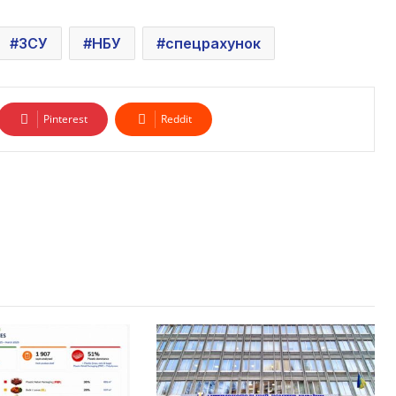
ЗСУ
НБУ
спецрахунок
Pinterest
Reddit