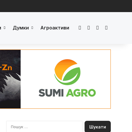
и
Думки
Агроактиви
Facebook
LinkedIn
YouTube
Телеграм
П
о