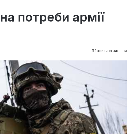
на потреби армії
н
1 хвилина читання