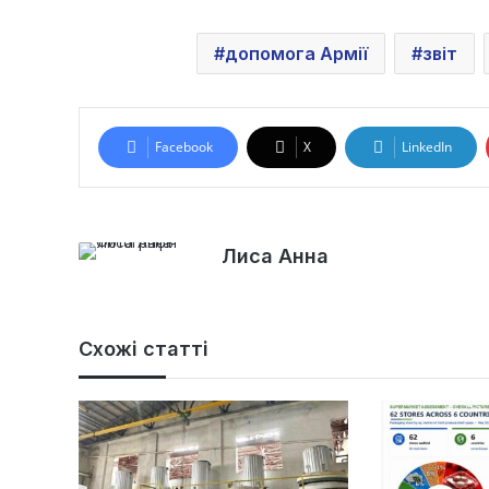
допомога Армії
звіт
Facebook
X
LinkedIn
Лиса Анна
Схожі статті