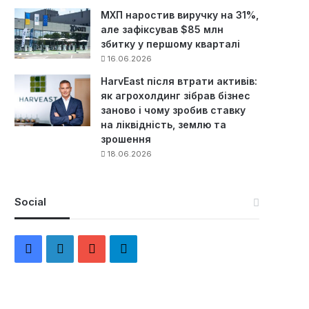
МХП наростив виручку на 31%,
але зафіксував $85 млн
збитку у першому кварталі
16.06.2026
HarvEast після втрати активів:
як агрохолдинг зібрав бізнес
заново і чому зробив ставку
на ліквідність, землю та
зрошення
18.06.2026
Social
F
L
Y
Т
a
i
o
е
c
n
u
л