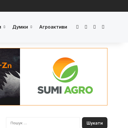
и
Думки
Агроактиви
Facebook
LinkedIn
YouTube
Телеграм
П
о