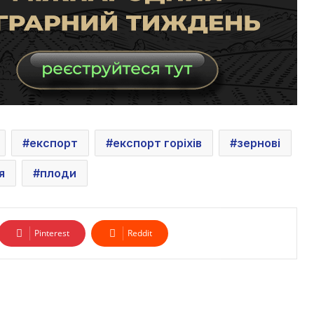
експорт
експорт горіхів
зернові
я
плоди
Pinterest
Reddit