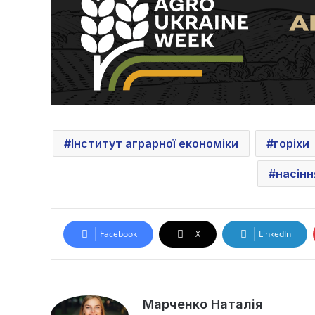
Інститут аграрної економіки
горіхи
насінн
Facebook
X
LinkedIn
Марченко Наталія