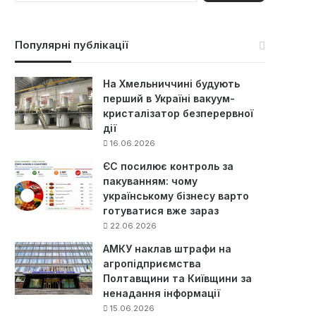
ш
у
к
Популярні публікації
:
На Хмельниччині будують
перший в Україні вакуум-
кристалізатор безперервної
дії
16.06.2026
ЄС посилює контроль за
пакуванням: чому
українському бізнесу варто
готуватися вже зараз
22.06.2026
АМКУ наклав штрафи на
агропідприємства
Полтавщини та Київщини за
ненадання інформації
15.06.2026