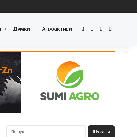
и
Думки
Агроактиви
Facebook
LinkedIn
YouTube
Телеграм
П
о