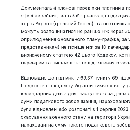
Документальні планові перевірки платників по
сфері виробництва та/або реалізації підакциз
ігор в Україні (гральний бізнес), та платників
можуть розпочинатися не раніше ніж через 3
оприлюднення оновленого плану-графіка, за у
представникам) не пізніше ніж за 10 календа
визначеному статтею 42 цього Кодексу, копі
перевірки та письмового повідомлення із заз
Відповідно до підпункту 69.37 пункту 69 підр
Податкового кодексу України тимчасово, у р
календарних днів з дня, наступного за днем
суми податкового зобов’язання, нарахованого
були відновлені або розпочаті з 1 серпня 202
скасування воєнного стану на території Украї
нараховані на суму такого податкового зобов