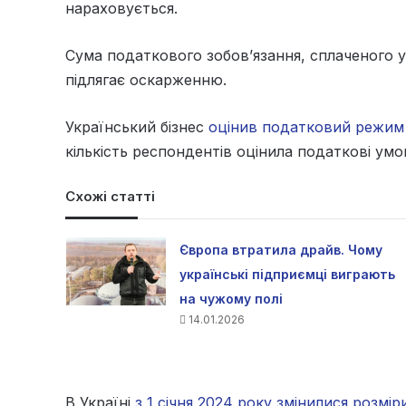
нараховується.
Сума податкового зобов’язання, сплаченого 
підлягає оскарженню.
Український бізнес
оцінив податковий режим 
кількість респондентів оцінила податкові умов
Схожі статті
Європа втратила драйв. Чому
українські підприємці виграють
на чужому полі
14.01.2026
В Україні
з 1 січня 2024 року змінилися розмі