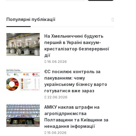
ш
у
к
Популярні публікації
:
На Хмельниччині будують
перший в Україні вакуум-
кристалізатор безперервної
дії
16.06.2026
ЄС посилює контроль за
пакуванням: чому
українському бізнесу варто
готуватися вже зараз
22.06.2026
АМКУ наклав штрафи на
агропідприємства
Полтавщини та Київщини за
ненадання інформації
15.06.2026