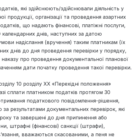
датків, які здійснюють/здійснювали діяльність у
ної продукції, організації та проведення азартних
 податків, що надають фінансові, платіжні послуги,
0 календарних днів, наступних за датою
мови надіслання (вручення) таким платникам (їх
рних днів до дня проведення перевірки у порядку,
ї наказу про проведення документальної планової
наченням дати початку проведення такої перевірки.
озділу 10 розділу ХХ «Перехідні положення»
азі сплати платником податків протягом 30
 отримання податкового повідомлення-рішення,
 за результатами документальних перевірок, які
3 року та завершені до дня припинення або
ни, штрафні (фінансові) санкції (штрафи),
’язання, вважаються скасованими, а пеня не