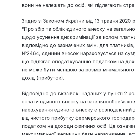
вони не належать до осіб, які підлягають стр
Згідно зі Законом України від 13 травня 2020
“Про збір та облік єдиного внеску на загаль
щодо усунення дискримінації за колом платни
відповідно до зазначених змін, для платників,
№2464, єдиний внесок нараховується на суму 
що підлягає оподаткуванню податком на дохо
не може бути меншою за розмір мінімального 
дохід (прибуток).
Відповідно до вказівок, наданих у пункті 2 ро
сплати єдиного внеску на загальнообов’язко
нарахування єдиного внеску є розподілений 
від чистого прибутку фермерського господар
податком на доходи фізичних осіб. Це означ
максимальної величини бази нарахування, в