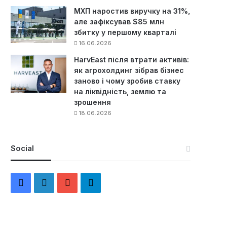
МХП наростив виручку на 31%,
але зафіксував $85 млн
збитку у першому кварталі
16.06.2026
HarvEast після втрати активів:
як агрохолдинг зібрав бізнес
заново і чому зробив ставку
на ліквідність, землю та
зрошення
18.06.2026
Social
F
L
Y
Т
a
i
o
е
c
n
u
л