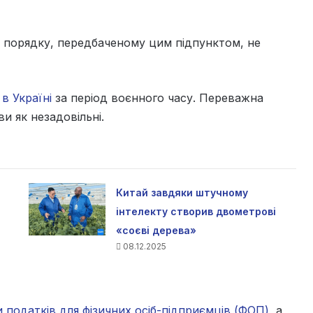
у порядку, передбаченому цим підпунктом, не
в Україні
за період воєнного часу. Переважна
и як незадовільні.
Китай завдяки штучному
інтелекту створив двометрові
«соєві дерева»
08.12.2025
ри податків для фізичних осіб-підприємців (ФОП)
, а