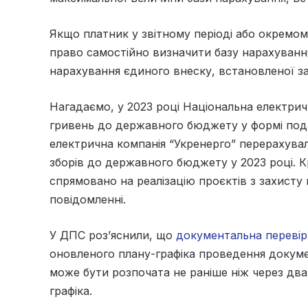
Якщо платник у звітному періоді або окремому
право самостійно визначити базу нарахування
нарахування єдиного внеску, встановленої з
Нагадаємо, у 2023 році Національна електрич
гривень до державного бюджету у формі подат
електрична компанія “Укренерго” перерахувала
зборів до державного бюджету у 2023 році. Кр
спрямовано на реалізацію проєктів з захисту
повідомленні.
У ДПС роз’яснили, що
документальна перевір
оновленого плану-графіка проведення докуме
може бути розпочата не раніше ніж через два
графіка.