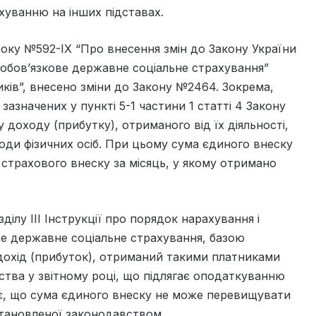
ахуванню на інших підставах.
 року №592-IX “Про внесення змін до Закону України
нообов’язкове державне соціальне страхування”
ків”, внесено зміни до Закону №2464. Зокрема,
 зазначених у пункті 5-1 частини 1 статті 4 Закону
доходу (прибутку), отриманого від їх діяльності,
ди фізичних осіб. При цьому сума єдиного внеску
страхового внеску за місяць, у якому отримано
зділу ІІІ Інструкції про порядок нарахування і
ве державне соціальне страхування, базою
дохід (прибуток), отриманий такими платниками
ства у звітному році, що підлягає оподаткуванню
ає, що сума єдиного внеску не може перевищувати
становленої законодавством.