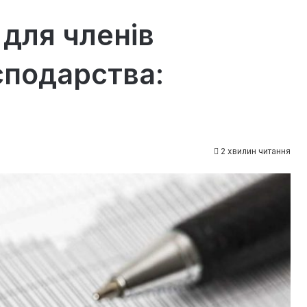
для членів
сподарства:
2 хвилин читання