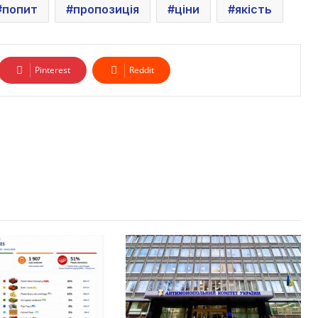
попит
пропозиція
ціни
якість
Pinterest
Reddit