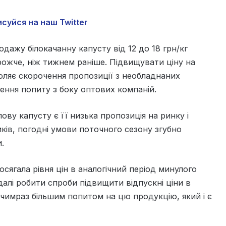
суйся на наш Twitter
дажу білокачанну капусту від 12 до 18 грн/кг
орожче, ніж тижнем раніше. Підвищувати ціну на
оляє скорочення пропозиції з необладнаних
ення попиту з боку оптових компаній.
ву капусту є її низька пропозиція на ринку і
ків, погодні умови поточного сезону згубно
.
осягала рівня цін в аналогічний період минулого
далі робити спроби підвищити відпускні ціни в
 чимраз більшим попитом на цю продукцію, який і є