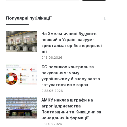
ш
у
к
Популярні публікації
:
На Хмельниччині будують
перший в Україні вакуум-
кристалізатор безперервної
дії
16.06.2026
ЄС посилює контроль за
пакуванням: чому
українському бізнесу варто
готуватися вже зараз
22.06.2026
АМКУ наклав штрафи на
агропідприємства
Полтавщини та Київщини за
ненадання інформації
15.06.2026