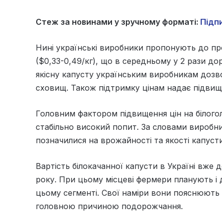
Стеж за новинами у зручному форматі:
Підпи
Нині українські виробники пропонують до про
($0,33-0,49/кг), що в середньому у 2 рази д
якісну капусту українським виробникам дозв
сховищ. Також підтримку цінам надає підвищ
Головним фактором підвищення цін на білоголо
стабільно високий попит. За словами виробни
позначилися на врожайності та якості капусти
Вартість білокачанної капусти в Україні вже д
року. При цьому місцеві фермери планують і 
цьому сегменті. Свої наміри вони пояснюють
головною причиною подорожчання.