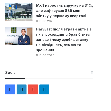
МХП наростив виручку на 31%,
але зафіксував $85 млн
збитку у першому кварталі
16.06.2026
HarvEast після втрати активів:
як агрохолдинг зібрав бізнес
заново і чому зробив ставку
на ліквідність, землю та
зрошення
18.06.2026
Social
F
L
Y
Т
a
i
o
е
c
n
u
л