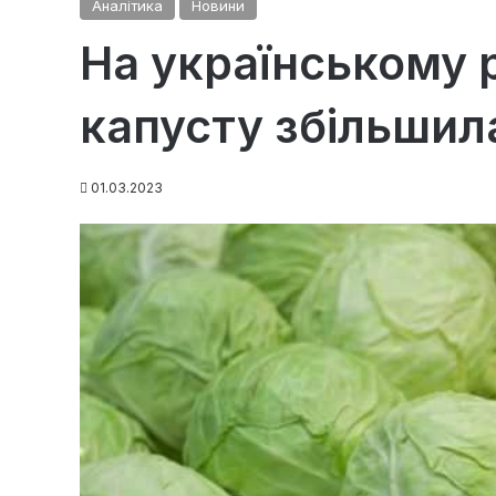
Аналітика
Новини
На українському р
капусту збільшил
01.03.2023