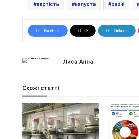
вартість
капуста
овочі
Facebook
X
LinkedIn
Лиса Анна
Схожі статті