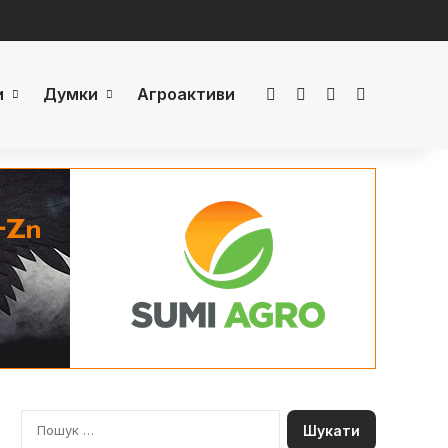
и
Думки
Агроактиви
Facebook
LinkedIn
YouTube
Телеграм
П
о