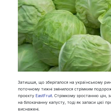
Затишшя, що зберігалося на українському ринк
поточному тижні змінилося стрімким подорож
проєкту
EastFruit
. Стрімкому зростанню цін, 
на білокачанну капусту, тоді як запаси цієї 
виснажені.