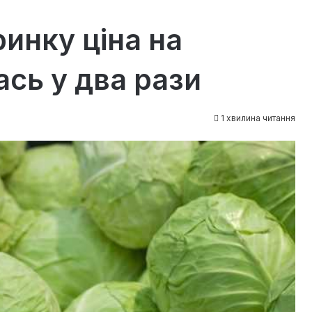
инку ціна на
ась у два рази
1 хвилина читання