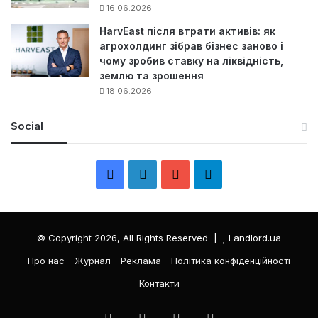
16.06.2026
HarvEast після втрати активів: як
агрохолдинг зібрав бізнес заново і
чому зробив ставку на ліквідність,
землю та зрошення
18.06.2026
Social
F
L
Y
Т
a
i
o
е
c
n
u
л
© Copyright 2026, All Rights Reserved |
Landlord.ua
e
k
T
е
Про нас
Журнал
Реклама
Політика конфіденційності
Контакти
b
e
u
г
o
d
b
р