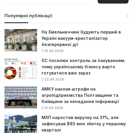
о
ш
у
Популярні публікації
к
:
На Хмельниччині будують перший в
Україні вакуум-кристалізатор
безперервної дії
16.06.2026
ЄС посилює контроль за пакуванням:
чому українському бізнесу варто
готуватися вже зараз
22.06.2026
АМКУ наклав штрафи на
агропідприємства Полтавщини та
Київщини за ненадання інформації
15.06.2026
МХП наростив виручку на 31%, але
зафіксував $85 млн збитку у першому
кварталі