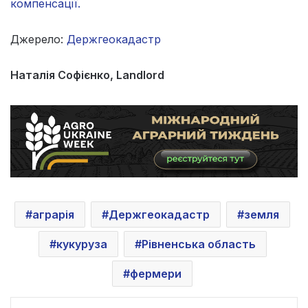
компенсації.
Джерело:
Держгеокадастр
Наталія Софієнко, Landlord
аграрія
Держгеокадастр
земля
кукуруза
Рівненська область
фермери