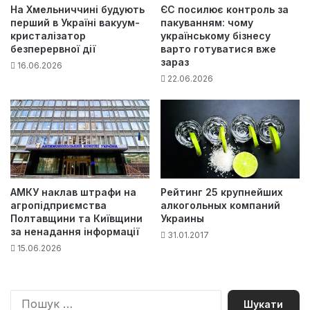
На Хмельниччині будують
ЄС посилює контроль за
перший в Україні вакуум-
пакуванням: чому
кристалізатор
українському бізнесу
безперервної дії
варто готуватися вже
зараз
16.06.2026
22.06.2026
АМКУ наклав штрафи на
Рейтинг 25 крупнейших
агропідприємства
алкогольных компаний
Полтавщини та Київщини
Украины
за ненадання інформації
31.01.2017
15.06.2026
П