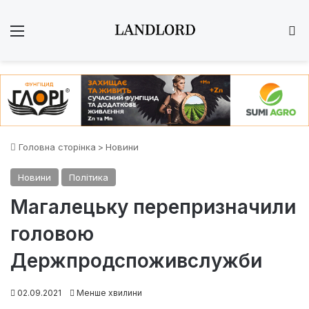
Меню
Ш
Головна сторінка
>
Новини
Новини
Політика
Магалецьку перепризначили
головою
Держпродспоживслужби
02.09.2021
Менше хвилини