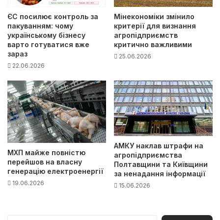
ЄС посилює контроль за
Мінекономіки змінило
пакуванням: чому
критерії для визнання
українському бізнесу
агропідприємств
варто готуватися вже
критично важливими
зараз
25.06.2026
22.06.2026
АМКУ наклав штрафи на
МХП майже повністю
агропідприємства
перейшов на власну
Полтавщини та Київщини
генерацію електроенергії
за ненадання інформації
19.06.2026
15.06.2026