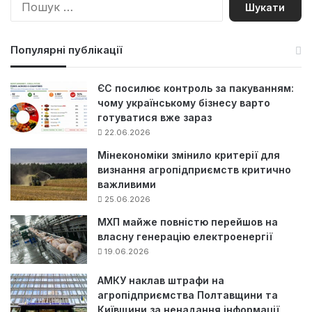
П
о
ш
у
Популярні публікації
к
:
ЄС посилює контроль за пакуванням:
чому українському бізнесу варто
готуватися вже зараз
22.06.2026
Мінекономіки змінило критерії для
визнання агропідприємств критично
важливими
25.06.2026
МХП майже повністю перейшов на
власну генерацію електроенергії
19.06.2026
АМКУ наклав штрафи на
агропідприємства Полтавщини та
Київщини за ненадання інформації