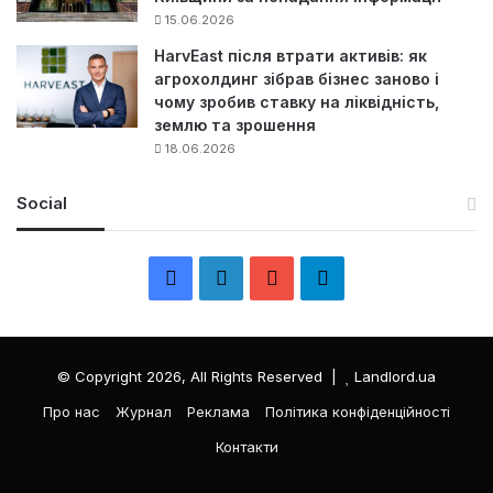
15.06.2026
HarvEast після втрати активів: як
агрохолдинг зібрав бізнес заново і
чому зробив ставку на ліквідність,
землю та зрошення
18.06.2026
Social
F
L
Y
Т
a
i
o
е
c
n
u
л
© Copyright 2026, All Rights Reserved |
Landlord.ua
e
k
T
е
Про нас
Журнал
Реклама
Політика конфіденційності
Контакти
b
e
u
г