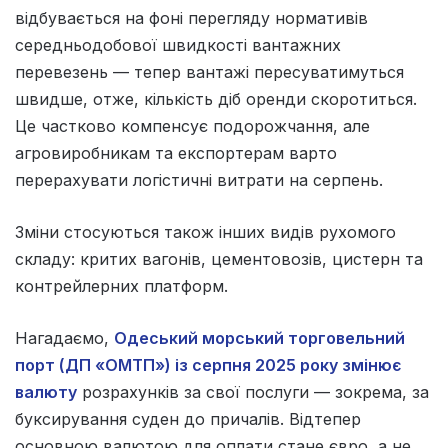
відбувається на фоні перегляду нормативів
середньодобової швидкості вантажних
перевезень — тепер вантажі пересуватимуться
швидше, отже, кількість діб оренди скоротиться.
Це частково компенсує подорожчання, але
агровиробникам та експортерам варто
перерахувати логістичні витрати на серпень.
Зміни стосуються також інших видів рухомого
складу: критих вагонів, цементовозів, цистерн та
контрейлерних платформ.
Нагадаємо,
Одеський морський торговельний
порт (ДП «ОМТП») із серпня 2025 року змінює
валюту
розрахунків за свої послуги — зокрема, за
буксирування суден до причалів. Відтепер
основною валютою для оплати стане євро, а не