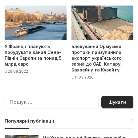
У Франції планують
Блокування Ормузької
побудувати канал Сена-
протоки призупинило
Північ Європи за понад 5
експорт українського
млрд євро
зерна до ОАЕ, Катару,
Бахрейну та Кувейту
26.09.2022
11.03.2026
П
о
ш
у
Популярні публікації
к
:
На Хмельниччині будують перший в