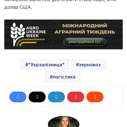
долар США.
"Укрзалізниця"
зерновоз
логістика