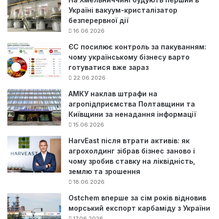
Україні вакуум-кристалізатор
безперервної дії
16.06.2026
ЄС посилює контроль за пакуванням:
чому українському бізнесу варто
готуватися вже зараз
22.06.2026
АМКУ наклав штрафи на
агропідприємства Полтавщини та
Київщини за ненадання інформації
15.06.2026
HarvEast після втрати активів: як
агрохолдинг зібрав бізнес заново і
чому зробив ставку на ліквідність,
землю та зрошення
18.06.2026
Ostchem вперше за сім років відновив
морський експорт карбаміду з України
17.06.2026