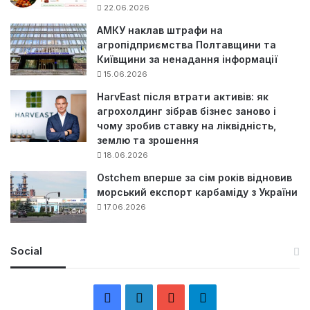
22.06.2026
АМКУ наклав штрафи на
агропідприємства Полтавщини та
Київщини за ненадання інформації
15.06.2026
HarvEast після втрати активів: як
агрохолдинг зібрав бізнес заново і
чому зробив ставку на ліквідність,
землю та зрошення
18.06.2026
Ostchem вперше за сім років відновив
морський експорт карбаміду з України
17.06.2026
Social
F
L
Y
Т