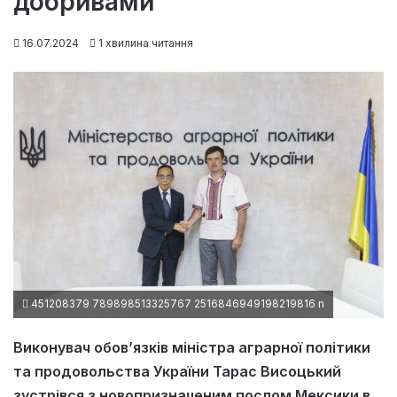
добривами
16.07.2024
1 хвилина читання
451208379 789898513325767 2516846949198219816 n
Виконувач обов’язків міністра аграрної політики
та продовольства України Тарас Висоцький
зустрівся з новопризначеним послом Мексики в