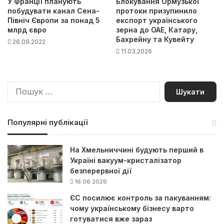
У Франції планують
Блокування Ормузької
побудувати канал Сена-
протоки призупинило
Північ Європи за понад 5
експорт українського
млрд євро
зерна до ОАЕ, Катару,
Бахрейну та Кувейту
26.09.2022
11.03.2026
П
о
ш
у
Популярні публікації
к
:
На Хмельниччині будують перший в
Україні вакуум-кристалізатор
безперервної дії
16.06.2026
ЄС посилює контроль за пакуванням:
чому українському бізнесу варто
готуватися вже зараз