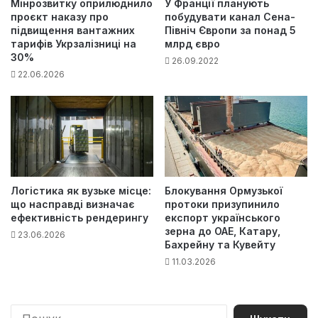
Мінрозвитку оприлюднило
У Франції планують
проєкт наказу про
побудувати канал Сена-
підвищення вантажних
Північ Європи за понад 5
тарифів Укрзалізниці на
млрд євро
30%
26.09.2022
22.06.2026
Логістика як вузьке місце:
Блокування Ормузької
що насправді визначає
протоки призупинило
ефективність рендерингу
експорт українського
зерна до ОАЕ, Катару,
23.06.2026
Бахрейну та Кувейту
11.03.2026
П