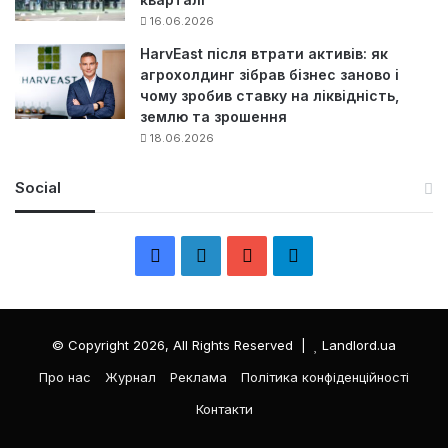
16.06.2026
HarvEast після втрати активів: як
агрохолдинг зібрав бізнес заново і
чому зробив ставку на ліквідність,
землю та зрошення
18.06.2026
Social
F
L
Y
Т
a
i
o
е
c
n
u
л
© Copyright 2026, All Rights Reserved |
Landlord.ua
e
k
T
е
Про нас
Журнал
Реклама
Політика конфіденційності
Контакти
b
e
u
г