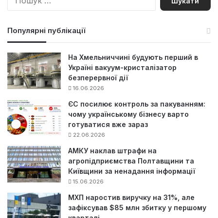
о
ш
у
Популярні публікації
к
:
На Хмельниччині будують перший в
Україні вакуум-кристалізатор
безперервної дії
16.06.2026
ЄС посилює контроль за пакуванням:
чому українському бізнесу варто
готуватися вже зараз
22.06.2026
АМКУ наклав штрафи на
агропідприємства Полтавщини та
Київщини за ненадання інформації
15.06.2026
МХП наростив виручку на 31%, але
зафіксував $85 млн збитку у першому
кварталі