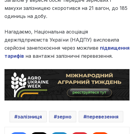
Загалом у вересні обсяг передачі зернових і
макухи залізницею скоротився на 21 вагон, до 185
одиниць на добу.
Нагадаємо, Національна асоціація
держпідприємств України (НАДПУ) висловила
серйозні занепокоєння через можливе
підвищення
тарифів
на вантажні залізничні перевезення.
залізниця
зерно
перевезення