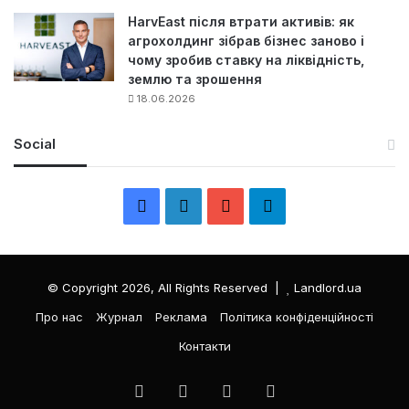
HarvEast після втрати активів: як
агрохолдинг зібрав бізнес заново і
чому зробив ставку на ліквідність,
землю та зрошення
18.06.2026
Social
F
L
Y
Т
a
i
o
е
c
n
u
л
© Copyright 2026, All Rights Reserved |
Landlord.ua
e
k
T
е
Про нас
Журнал
Реклама
Політика конфіденційності
Контакти
b
e
u
г
o
d
b
р
Facebook
LinkedIn
YouTube
Телеграма