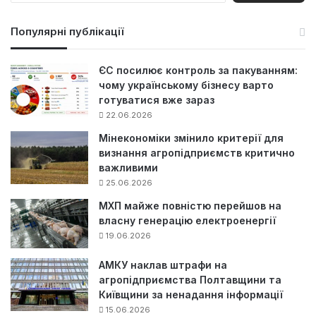
ш
у
Популярні публікації
к
:
ЄС посилює контроль за пакуванням:
чому українському бізнесу варто
готуватися вже зараз
22.06.2026
Мінекономіки змінило критерії для
визнання агропідприємств критично
важливими
25.06.2026
МХП майже повністю перейшов на
власну генерацію електроенергії
19.06.2026
АМКУ наклав штрафи на
агропідприємства Полтавщини та
Київщини за ненадання інформації
15.06.2026