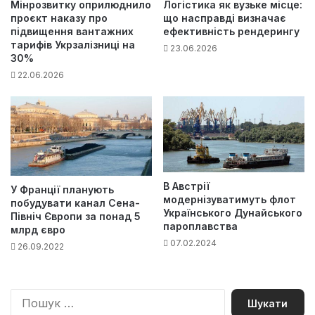
Мінрозвитку оприлюднило
Логістика як вузьке місце:
проєкт наказу про
що насправді визначає
підвищення вантажних
ефективність рендерингу
тарифів Укрзалізниці на
23.06.2026
30%
22.06.2026
В Австрії
У Франції планують
модернізуватимуть флот
побудувати канал Сена-
Українського Дунайського
Північ Європи за понад 5
пароплавства
млрд євро
07.02.2024
26.09.2022
П
о