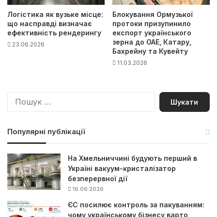
Логістика як вузьке місце:
Блокування Ормузької
що насправді визначає
протоки призупинило
ефективність рендерингу
експорт українського
зерна до ОАЕ, Катару,
23.06.2026
Бахрейну та Кувейту
11.03.2026
П
о
ш
у
Популярні публікації
к
:
На Хмельниччині будують перший в
Україні вакуум-кристалізатор
безперервної дії
16.06.2026
ЄС посилює контроль за пакуванням:
чому українському бізнесу варто