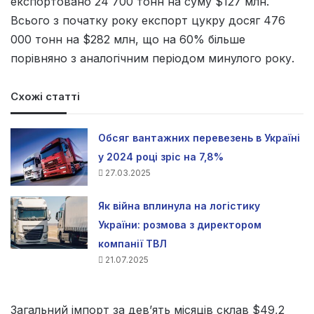
експортовано 24 700 тонн на суму $127 млн.
Всього з початку року експорт цукру досяг 476
000 тонн на $282 млн, що на 60% більше
порівняно з аналогічним періодом минулого року.
Схожі статті
Обсяг вантажних перевезень в Україні
у 2024 році зріс на 7,8%
27.03.2025
Як війна вплинула на логістику
України: розмова з директором
компанії ТВЛ
21.07.2025
Загальний імпорт за дев’ять місяців склав $49,2