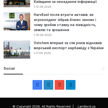
Київщини за ненадання інформації
15.06.2026
HarvEast після втрати активів: як
агрохолдинг зібрав бізнес заново і
чому зробив ставку на ліквідність,
землю та зрошення
18.06.2026
Ostchem вперше за сім років відновив
морський експорт карбаміду з України
17.06.2026
Social
F
L
Y
Т
a
i
o
е
c
n
u
л
© Copyright 2026, All Rights Reserved |
Landlord.ua