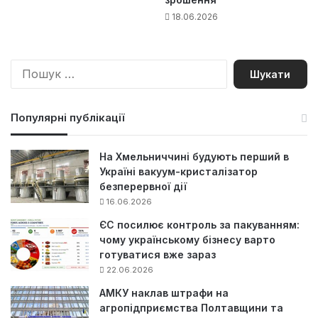
18.06.2026
П
о
ш
у
Популярні публікації
к
:
На Хмельниччині будують перший в
Україні вакуум-кристалізатор
безперервної дії
16.06.2026
ЄС посилює контроль за пакуванням:
чому українському бізнесу варто
готуватися вже зараз
22.06.2026
АМКУ наклав штрафи на
агропідприємства Полтавщини та