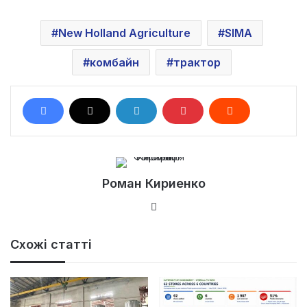
New Holland Agriculture
SIMA
комбайн
трактор
Роман Кириенко
Ве
б-
са
Схожі статті
йт