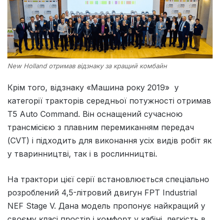
New Holland отримав відзнаку за кращий комбайн
Крім того, відзнаку «Машина року 2019» у
категорії тракторів середньої потужності отримав
T5 Auto Command. Він оснащений сучасною
трансмісією з плавним перемиканням передач
(CVT) і підходить для виконання усіх видів робіт як
у тваринництві, так і в рослинництві.
На трактори цієї серії встановлюється спеціально
розроблений 4,5-літровий двигун FPT Industrial
NEF Stage V. Дана модель пропонує найкращий у
своєму класі простір і комфорт у кабіні, легкість в