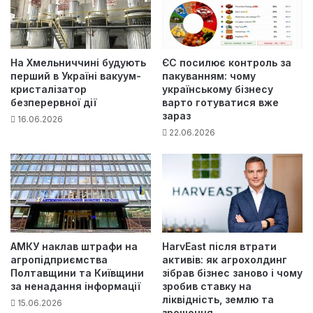
На Хмельниччині будують
ЄС посилює контроль за
перший в Україні вакуум-
пакуванням: чому
кристалізатор
українському бізнесу
безперервної дії
варто готуватися вже
зараз
16.06.2026
22.06.2026
АМКУ наклав штрафи на
HarvEast після втрати
агропідприємства
активів: як агрохолдинг
Полтавщини та Київщини
зібрав бізнес заново і чому
за ненадання інформації
зробив ставку на
ліквідність, землю та
15.06.2026
зрошення