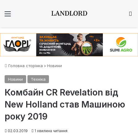
Меню
Ш
Головна сторінка
>
Новини
Новини
Техніка
Комбайн CR Revelation від
New Holland став Машиною
року 2019
02.03.2019
1 хвилина читання